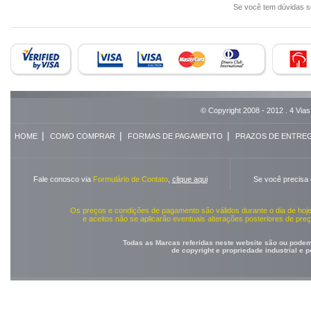
Se você tem dúvidas 
© Copyright 2008 - 2012 . 4 Vias
|
|
|
HOME
COMO COMPRAR
FORMAS DE PAGAMENTO
PRAZOS DE ENTRE
Fale conosco via
Formulário de Contato
,
clique aqui
Se você precisa
Os preços e condições de pagamento são válidos durante o dia de ho
e aceitos não se aplicarão eventuais alterações posteriores de pr
Todas as Marcas referidas neste website são ou podem 
de copyright e propriedade industrial e 