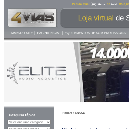
Pedido atual
itens:
00
total:
R$ 0,0
Loja virtual
de 
|
|
MAPA DO SITE
PÁGINA INICIAL
EQUIPAMENTOS DE SOM PROFISSIONAL
Reparo
/
SNAKE
Pesquisa rápida