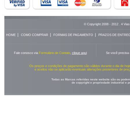
© Copyright 2008 - 2012 . 4 Vias
|
|
|
HOME
COMO COMPRAR
FORMAS DE PAGAMENTO
PRAZOS DE ENTRE
Fale conosco via
Formulário de Contato
,
clique aqui
Se você precisa
Os preços e condições de pagamento são válidos durante o dia de ho
e aceitos não se aplicarão eventuais alterações posteriores de pr
Todas as Marcas referidas neste website são ou podem 
de copyright e propriedade industrial e 