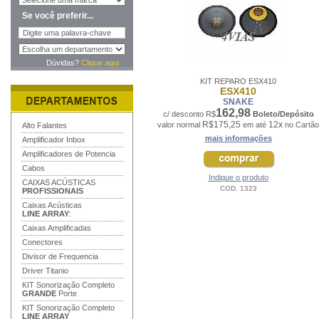
Se você preferir...
Dúvidas?
Clique aqui
KIT REPARO ESX410
ESX410
SNAKE
162,98
c/ desconto R$
Boleto/Depósito
R$175,25
12x
valor normal
em até
no Cartão
Alto Falantes
mais informações
Amplificador Inbox
Amplificadores de Potencia
Cabos
Indique o produto
CAIXAS ACÚSTICAS
COD. 1323
PROFISSIONAIS
Caixas Acústicas
LINE ARRAY
:
Caixas Amplificadas
Conectores
Divisor de Frequencia
Driver Titanio
KIT Sonorização Completo
GRANDE
Porte
KIT Sonorização Completo
LINE ARRAY