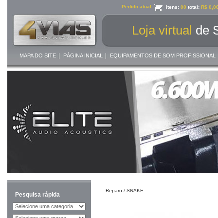
Pedido atual
itens:
00
total:
R$ 0,0
Loja virtual
de 
|
|
MAPA DO SITE
PÁGINA INICIAL
EQUIPAMENTOS DE SOM PROFISSIONAL
Reparo
/
SNAKE
Pesquisa rápida