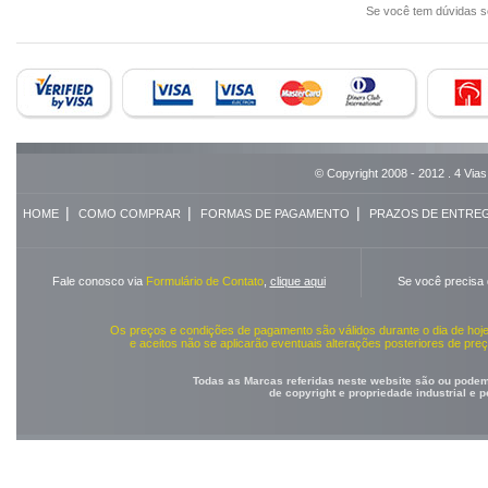
Se você tem dúvidas 
© Copyright 2008 - 2012 . 4 Vias
|
|
|
HOME
COMO COMPRAR
FORMAS DE PAGAMENTO
PRAZOS DE ENTRE
Fale conosco via
Formulário de Contato
,
clique aqui
Se você precisa
Os preços e condições de pagamento são válidos durante o dia de ho
e aceitos não se aplicarão eventuais alterações posteriores de pr
Todas as Marcas referidas neste website são ou podem 
de copyright e propriedade industrial e 