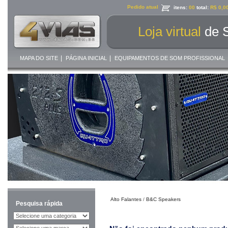
Pedido atual
itens:
00
total:
R$ 0,0
Loja virtual
de 
|
|
MAPA DO SITE
PÁGINA INICIAL
EQUIPAMENTOS DE SOM PROFISSIONAL
Alto Falantes
/
B&C Speakers
Pesquisa rápida