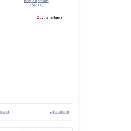
Indique o produto
COD. 772
1
.
2
.
3
.
próxima
ue aqui
voltar ao topo