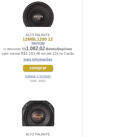
ALTO FALANTE
12MBL1200 12
TRITON
1.082,02
c/ desconto R$
Boleto/Depósito
R$1.163,46
12x
valor normal
em até
no Cartão
mais informações
Indique o produto
COD. 2667
ALTO FALANTE