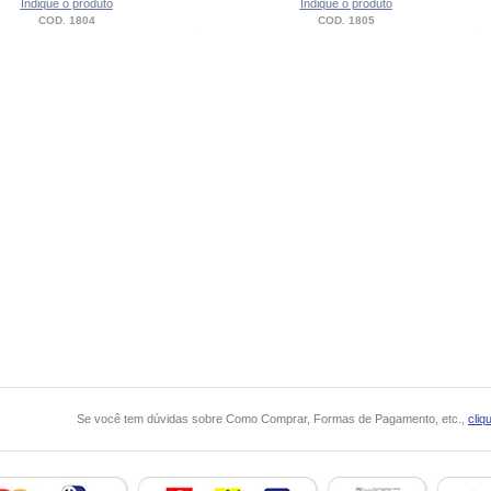
Indique o produto
Indique o produto
COD. 1804
COD. 1805
Se você tem dúvidas sobre Como Comprar, Formas de Pagamento, etc.,
cliq