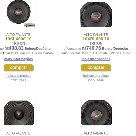
ALTO FALANTE
ALTO FALANTE
10SLX600 10
10XRL800 10
TRITON
TRITON
408,83
749,76
nto R$
Boleto/Depósito
c/ desconto R$
Boleto/Depósito
R$439,60
12x
R$806,19
12x
al
em até
no Cartão
valor normal
em até
no Cartão
mais informações
mais informações
Indique o produto
Indique o produto
COD. 2673
COD. 2666
ALTO FALANTE
ALTO FALANTE