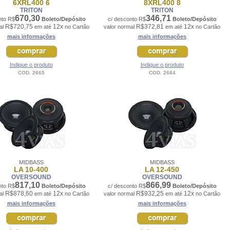
6XRL400 6
8XRL400 8
TRITON
TRITON
670,30
346,71
nto R$
Boleto/Depósito
c/ desconto R$
Boleto/Depósito
R$720,75
12x
R$372,81
12x
al
em até
no Cartão
valor normal
em até
no Cartão
mais informações
mais informações
Indique o produto
Indique o produto
COD. 2665
COD. 2664
MIDBASS
MIDBASS
LA 10-400
LA 12-450
OVERSOUND
OVERSOUND
817,10
866,99
nto R$
Boleto/Depósito
c/ desconto R$
Boleto/Depósito
R$878,60
12x
R$932,25
12x
al
em até
no Cartão
valor normal
em até
no Cartão
mais informações
mais informações