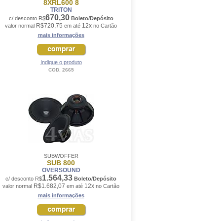
8XRL600 8
TRITON
670,30
c/ desconto R$
Boleto/Depósito
R$720,75
12x
valor normal
em até
no Cartão
mais informações
Indique o produto
COD. 2665
SUBWOFFER
SUB 800
OVERSOUND
1.564,33
c/ desconto R$
Boleto/Depósito
R$1.682,07
12x
valor normal
em até
no Cartão
mais informações