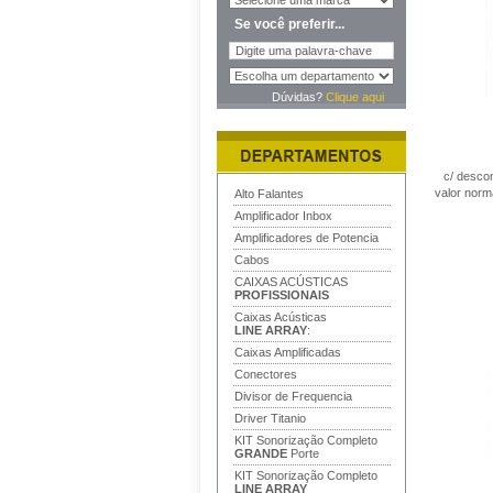
Se você preferir...
Dúvidas?
Clique aqui
c/ desco
valor norm
Alto Falantes
Amplificador Inbox
Amplificadores de Potencia
Cabos
CAIXAS ACÚSTICAS
PROFISSIONAIS
Caixas Acústicas
LINE ARRAY
:
Caixas Amplificadas
Conectores
Divisor de Frequencia
Driver Titanio
KIT Sonorização Completo
GRANDE
Porte
KIT Sonorização Completo
LINE ARRAY