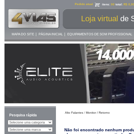
Pedido atual
itens:
00
total:
R$ 0,0
Loja virtual
de 
|
|
MAPA DO SITE
PÁGINA INICIAL
EQUIPAMENTOS DE SOM PROFISSIONAL
Alto Falantes
/
Monitor / Retorno
Pesquisa rápida
Não foi encontrado nenhum produt