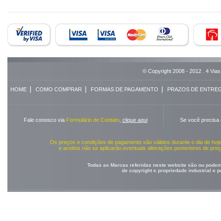
© Copyright 2008 - 2012 . 4 Vias
|
|
|
HOME
COMO COMPRAR
FORMAS DE PAGAMENTO
PRAZOS DE ENTRE
Fale conosco via
Formulário de Contato
,
clique aqui
Se você precisa
Os preços e condições de pagamento são válidos durante o dia de ho
e aceitos não se aplicarão eventuais alterações posteriores de pr
Todas as Marcas referidas neste website são ou podem 
de copyright e propriedade industrial e 