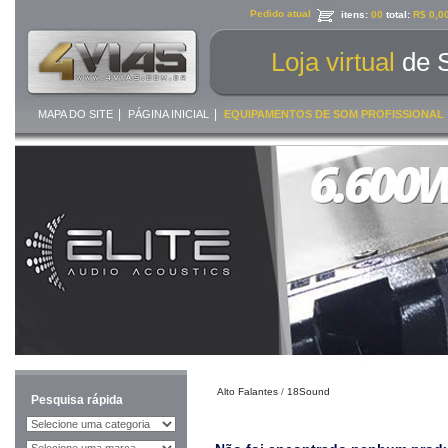
Pedido atual
itens:
00
total:
R$ 0,0
Loja virtual
de 
|
|
MAPA DO SITE
PÁGINA INICIAL
EQUIPAMENTOS DE SOM PROFISSIONAL
Alto Falantes
/
18Sound
Pesquisa rápida