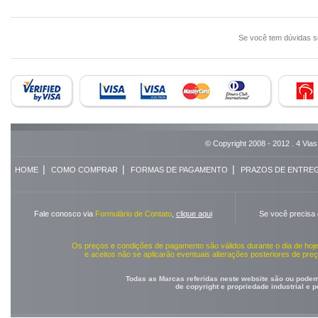
Se você tem dúvidas 
© Copyright 2008 - 2012 . 4 Vias
|
|
|
HOME
COMO COMPRAR
FORMAS DE PAGAMENTO
PRAZOS DE ENTRE
Fale conosco via
Formulário de Contato
,
clique aqui
Se você precisa
Os preços e condições de pagamento são válidos durante o dia de ho
e aceitos não se aplicarão eventuais alterações posteriores de pr
Todas as Marcas referidas neste website são ou podem 
de copyright e propriedade industrial e 