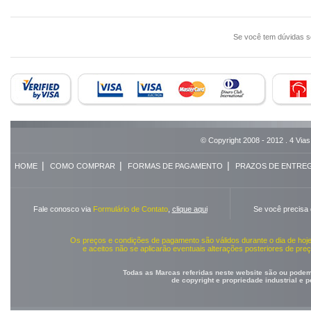
Se você tem dúvidas 
© Copyright 2008 - 2012 . 4 Vias
|
|
|
HOME
COMO COMPRAR
FORMAS DE PAGAMENTO
PRAZOS DE ENTRE
Fale conosco via
Formulário de Contato
,
clique aqui
Se você precisa
Os preços e condições de pagamento são válidos durante o dia de ho
e aceitos não se aplicarão eventuais alterações posteriores de pr
Todas as Marcas referidas neste website são ou podem 
de copyright e propriedade industrial e 