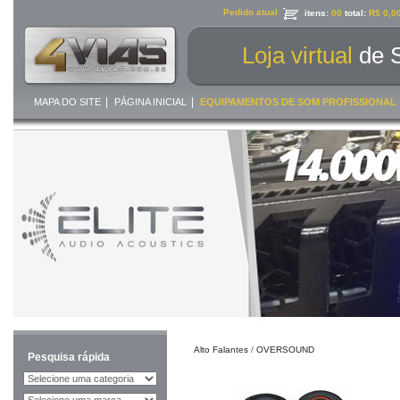
Pedido atual
itens:
00
total:
R$ 0,0
Loja virtual
de 
|
|
MAPA DO SITE
PÁGINA INICIAL
EQUIPAMENTOS DE SOM PROFISSIONAL
Alto Falantes
/
OVERSOUND
Pesquisa rápida