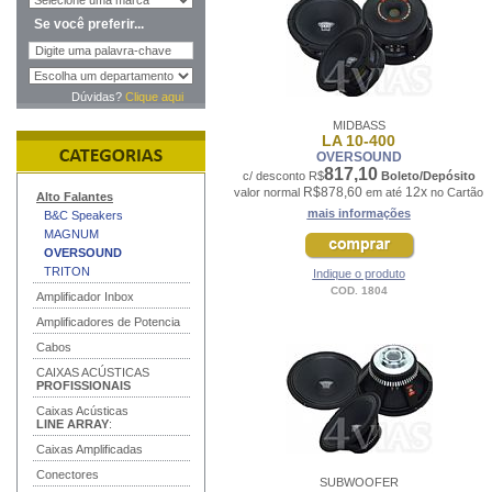
Se você preferir...
Dúvidas?
Clique aqui
MIDBASS
LA 10-400
OVERSOUND
817,10
c/ desconto R$
Boleto/Depósito
R$878,60
12x
valor normal
em até
no Cartão
Alto Falantes
mais informações
B&C Speakers
MAGNUM
OVERSOUND
TRITON
Indique o produto
COD. 1804
Amplificador Inbox
Amplificadores de Potencia
Cabos
CAIXAS ACÚSTICAS
PROFISSIONAIS
Caixas Acústicas
LINE ARRAY
:
Caixas Amplificadas
Conectores
SUBWOOFER