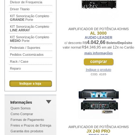
Divisor de Frequencia
Driver Titanio
KIT Sonorização Completo
GRANDE
Porte
KIT Sonorização Completo
AMPLIFICADOR DE POTÊNCIA 4OHMS
LINE ARRAY
AL 3000
KIT Sonorização Completo
AUDIO LEADER
MÉDIO
Porte
4.042,66
c/ desconto R$
Boleto/Depósito
R$4.346,95
12x
valor normal
em até
no Cartão
Pedestais / Suportes
mais informações
Pedidos Customizados
Rack / Case
Reparo
Indique o produto
COD. 4105
Quem Somos
Como Comprar
Formas de Pagamento
Fretes e Prazos de Entrega
AMPLIFICADOR DE POTÊNCIA 4OHMS
JX 240 PRO
Garantia dos produtos