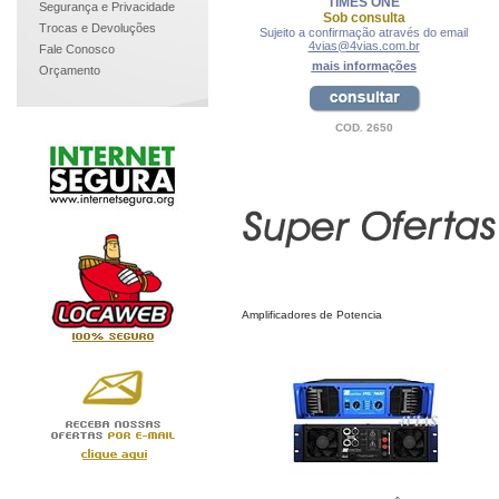
TIMES ONE
Segurança e Privacidade
Sob consulta
Trocas e Devoluções
Sujeito a confirmação através do email
4vias@4vias.com.br
Fale Conosco
mais informações
Orçamento
COD. 2650
Amplificadores de Potencia