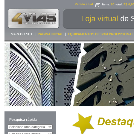
Pedido atual
itens:
00
total:
R$ 0,0
Loja virtual
de 
|
|
MAPA DO SITE
PÁGINA INICIAL
EQUIPAMENTOS DE SOM PROFISSIONAL
Pesquisa rápida