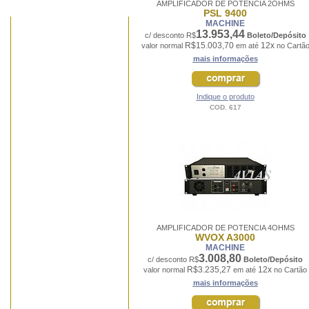
AMPLIFICADOR DE POTÊNCIA 2OHMS
PSL 9400
MACHINE
13.953,44
c/ desconto R$
Boleto/Depósito
R$15.003,70
12x
valor normal
em até
no Cartã
mais informações
Indique o produto
COD. 617
AMPLIFICADOR DE POTENCIA 4OHMS
WVOX A3000
MACHINE
3.008,80
c/ desconto R$
Boleto/Depósito
R$3.235,27
12x
valor normal
em até
no Cartão
mais informações