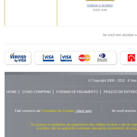
Indique o produto
COD. 634
Se você tem dúvidas 
© Copyright 2008 - 2012 . 4 Vias
|
|
|
HOME
COMO COMPRAR
FORMAS DE PAGAMENTO
PRAZOS DE ENTRE
Fale conosco via
Formulário de Contato
,
clique aqui
Se você precisa
Os preços e condições de pagamento são válidos durante o dia de ho
e aceitos não se aplicarão eventuais alterações posteriores de pr