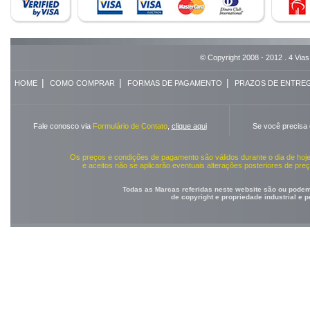
© Copyright 2008 - 2012 . 4 Vias
|
|
|
HOME
COMO COMPRAR
FORMAS DE PAGAMENTO
PRAZOS DE ENTRE
Fale conosco via
Formulário de Contato
,
clique aqui
Se você precisa
Os preços e condições de pagamento são válidos durante o dia de ho
e aceitos não se aplicarão eventuais alterações posteriores de pr
Todas as Marcas referidas neste website são ou podem 
de copyright e propriedade industrial e 