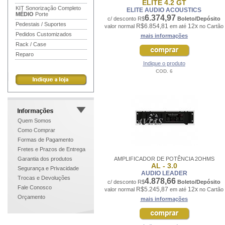
ELITE 4.2 GT
KIT Sonorização Completo
ELITE AUDIO ACOUSTICS
MÉDIO
Porte
6.374,97
c/ desconto R$
Boleto/Depósito
Pedestais / Suportes
R$6.854,81
12x
valor normal
em até
no Cartão
Pedidos Customizados
mais informações
Rack / Case
Reparo
Indique o produto
COD. 6
Quem Somos
Como Comprar
Formas de Pagamento
Fretes e Prazos de Entrega
Garantia dos produtos
AMPLIFICADOR DE POTÊNCIA 2OHMS
AL - 3.0
Segurança e Privacidade
AUDIO LEADER
Trocas e Devoluções
4.878,66
c/ desconto R$
Boleto/Depósito
Fale Conosco
R$5.245,87
12x
valor normal
em até
no Cartão
Orçamento
mais informações