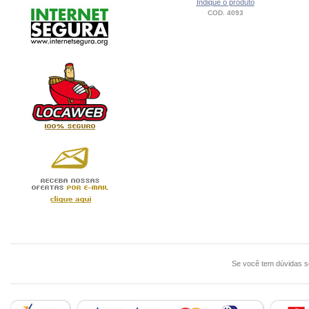
Indique o produto
COD. 4093
Se você tem dúvidas 