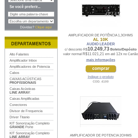
Se você preferir...
Dúvidas?
Clique aqui
AMPLIFICADOR DE POTÊNCIA 1,3OHMS
AL 10K
AUDIO LEADER
10.249,73
c/ desconto R$
Boleto/Depósito
R$11.021,21
12x
valor normal
em até
no Cartão
Alto Falantes
mais informações
Amplificador Inbox
Amplificadores de Potencia
Cabos
Indique o produto
CAIXAS ACÚSTICAS
COD. 4100
PROFISSIONAIS
Caixas Acústicas
LINE ARRAY
:
Caixas Amplificadas
Conectores
Divisor de Frequencia
Driver Titanio
KIT Sonorização Completo
GRANDE
Porte
KIT Sonorização Completo
AMPLIFICADOR DE POTENCIA 2OHMS
LINE ARRAY