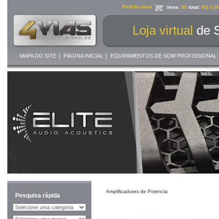
Pedido atual
itens:
00
total:
R$ 0,0
Loja virtual
de 
|
|
MAPA DO SITE
PÁGINA INICIAL
EQUIPAMENTOS DE SOM PROFISSIONAL
Amplificadores de Potencia
Pesquisa rápida