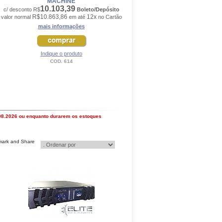
MACHINE
10.103,39
c/ desconto R$
Boleto/Depósito
R$10.863,86
12x
valor normal
em até
no Cartão
mais informações
Indique o produto
COD. 614
.08.2026 ou enquanto durarem os estoques