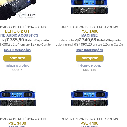
FICADOR DE POTÊNCIA 2OHMS
AMPLIFICADOR DE POTÊNCIA 2OHMS
ELITE 6.2 GT
PSL 1400
LITE AUDIO ACOUSTICS
MACHINE
7.785,90
7.340,68
to R$
Boleto/Depósito
c/ desconto R$
Boleto/Depósito
R$8.371,94
12x
R$7.893,20
12x
l
em até
no Cartão
valor normal
em até
no Cartão
mais informações
mais informações
Indique o produto
Indique o produto
COD. 7
COD. 610
FICADOR DE POTÊNCIA 2OHMS
AMPLIFICADOR DE POTÊNCIA 2OHMS
PSL 3400
PSL 4400