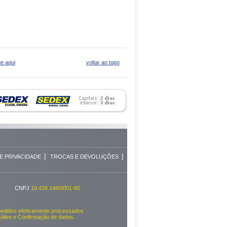
ue aqui
voltar ao topo
|
|
E PRIVACIDADE
TROCAS E DEVOLUÇÕES
CNPJ
10.439.148/0001-80
pedidos efetivamente processados
nálise e Confirmação de dados.