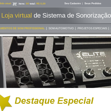
ido atual
Seu Cadastro
|
Seus Pedidos
itens:
00
total:
R$ 0,00
Loja virtual
de Sistema de Sonorização 
|
|
|
AMENTOS DE SOM PROFISSIONAL
SOM AUTOMOTIVO
PROJETOS ESPECIAIS