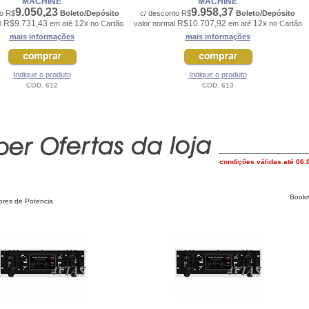
MACHINE
MACHINE
9.050,23
9.958,37
to R$
Boleto/Depósito
c/ desconto R$
Boleto/Depósito
R$9.731,43
12x
R$10.707,92
12x
l
em até
no Cartão
valor normal
em até
no Cartão
mais informações
mais informações
Indique o produto
Indique o produto
COD. 612
COD. 613
condições válidas até 06
ores de Potencia