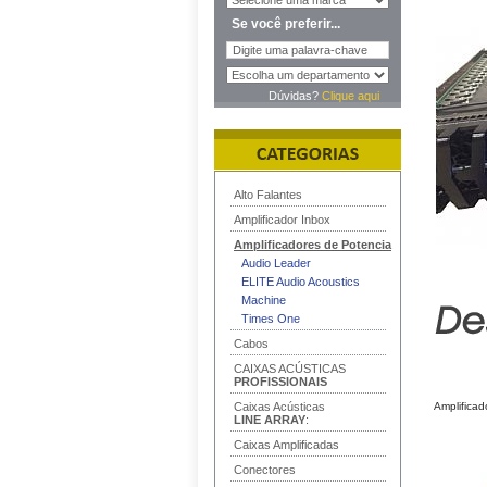
Se você preferir...
Dúvidas?
Clique aqui
Alto Falantes
Amplificador Inbox
Amplificadores de Potencia
Audio Leader
ELITE Audio Acoustics
Machine
Times One
Cabos
CAIXAS ACÚSTICAS
PROFISSIONAIS
Caixas Acústicas
Amplificad
LINE ARRAY
:
Caixas Amplificadas
Conectores