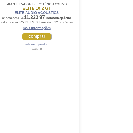
AMPLIFICADOR DE POTÊNCIA 2OHMS
ELITE 10.2 GT
ELITE AUDIO ACOUSTICS
11.323,97
c/ desconto R$
Boleto/Depósito
R$12.176,31
12x
valor normal
em até
no Cartão
mais informações
Indique o produto
COD. 9