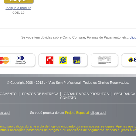
Indique o produto
COD. 10
Se você tem dúvidas sobre Como Comprar, Formas de Pagamento, etc.,
cliq
© Copyright 2008 - 2012 . 4 Vias Som Profissional . Todos os Direitos Reservados.
|
|
|
AGAMENTO
PRAZOS DE ENTREGA
GARANTIA DOS PRODUTOS
SEGURANÇA 
CONTATO
que aqui
Se você precisa de um
Projeto Especial
,
clique aqui
nto são válidos durante o dia de hoje ou enquanto durarem nossos estoques. Apenas aos 
entuais alterações posteriores de preços e ou condições de pagamento. Vendas sujeitas à A