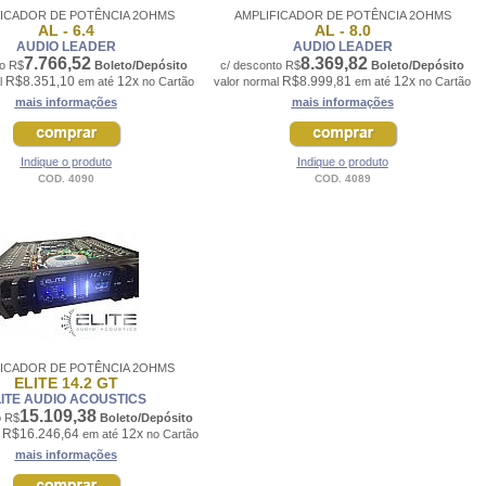
FICADOR DE POTÊNCIA 2OHMS
AMPLIFICADOR DE POTÊNCIA 2OHMS
AL - 6.4
AL - 8.0
AUDIO LEADER
AUDIO LEADER
7.766,52
8.369,82
to R$
Boleto/Depósito
c/ desconto R$
Boleto/Depósito
R$8.351,10
12x
R$8.999,81
12x
l
em até
no Cartão
valor normal
em até
no Cartão
mais informações
mais informações
Indique o produto
Indique o produto
COD. 4090
COD. 4089
FICADOR DE POTÊNCIA 2OHMS
ELITE 14.2 GT
LITE AUDIO ACOUSTICS
15.109,38
o R$
Boleto/Depósito
R$16.246,64
12x
l
em até
no Cartão
mais informações