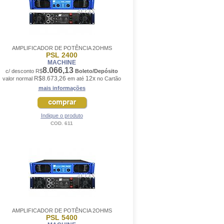
AMPLIFICADOR DE POTÊNCIA 2OHMS
PSL 2400
MACHINE
8.066,13
c/ desconto R$
Boleto/Depósito
R$8.673,26
12x
valor normal
em até
no Cartão
mais informações
Indique o produto
COD. 611
AMPLIFICADOR DE POTÊNCIA 2OHMS
PSL 5400