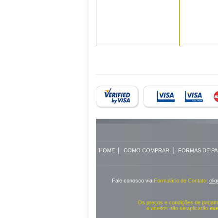
|
|
HOME
COMO COMPRAR
FORMAS DE P
Fale conosco via
Formulário de Contato
,
cli
Os preços e condições de pagame
e aceitos não se aplicarão ev