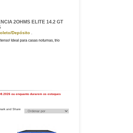
CIA 2OHMS ELITE 14.2 GT
S
oleto/Depósito
.
tenso! Ideal para casas noturnas, trio
.08.2026 ou enquanto durarem os estoques