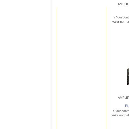
AMPLI
c/ descon
valor norma
AMPLI
E
c/ descont
valor norma