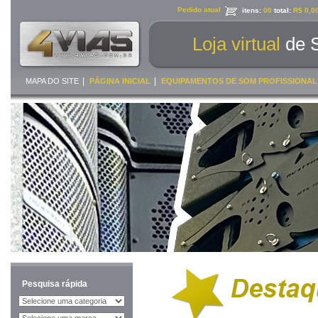
Pedido atual
itens:
00
total:
R$ 0,0
Loja virtual
de 
|
|
MAPA DO SITE
PÁGINA INICIAL
EQUIPAMENTOS DE SOM PROFISSIONAL
Pesquisa rápida