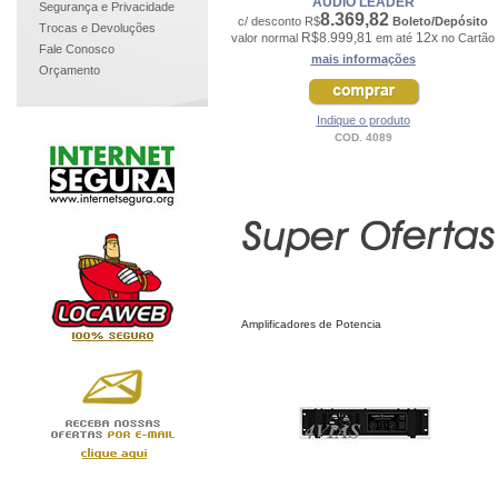
AUDIO LEADER
Segurança e Privacidade
8.369,82
c/ desconto R$
Boleto/Depósito
Trocas e Devoluções
R$8.999,81
12x
valor normal
em até
no Cartão
Fale Conosco
mais informações
Orçamento
Indique o produto
COD. 4089
Amplificadores de Potencia