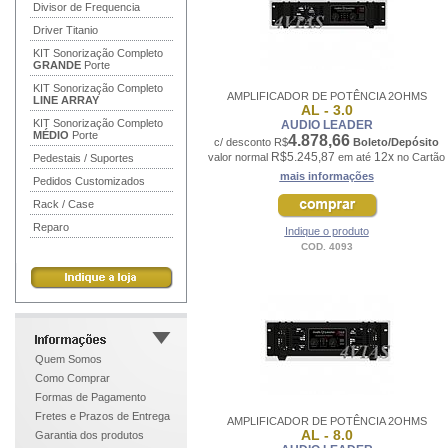
Divisor de Frequencia
Driver Titanio
KIT Sonorização Completo
GRANDE
Porte
KIT Sonorização Completo
AMPLIFICADOR DE POTÊNCIA 2OHMS
LINE ARRAY
AL - 3.0
KIT Sonorização Completo
AUDIO LEADER
MÉDIO
Porte
4.878,66
c/ desconto R$
Boleto/Depósito
R$5.245,87
12x
valor normal
em até
no Cartão
Pedestais / Suportes
mais informações
Pedidos Customizados
Rack / Case
Reparo
Indique o produto
COD. 4093
Quem Somos
Como Comprar
Formas de Pagamento
Fretes e Prazos de Entrega
AMPLIFICADOR DE POTÊNCIA 2OHMS
AL - 8.0
Garantia dos produtos