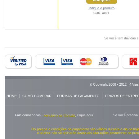
Indique o produto
COD. 4091
Se você tem dúvidas 
© Copyright 2008 - 2012 . 4 Vias
|
|
|
HOME
COMO COMPRAR
FORMAS DE PAGAMENTO
PRAZOS DE ENTRE
Fale conosco via
Formulário de Contato
,
clique aqui
Se você precisa
Os preços e condições de pagamento são válidos durante o dia de ho
e aceitos não se aplicarão eventuais alterações posteriores de pr