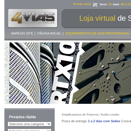
Pedido atual
itens:
00
total:
R$ 0,0
Loja virtual
de 
|
|
MAPA DO SITE
PÁGINA INICIAL
EQUIPAMENTOS DE SOM PROFISSIONAL
Amplificadores de Potencia /
Audio Leader
Pesquisa rápida
Prazo de entrega:
1 a 2 dias com Sedex
Consult