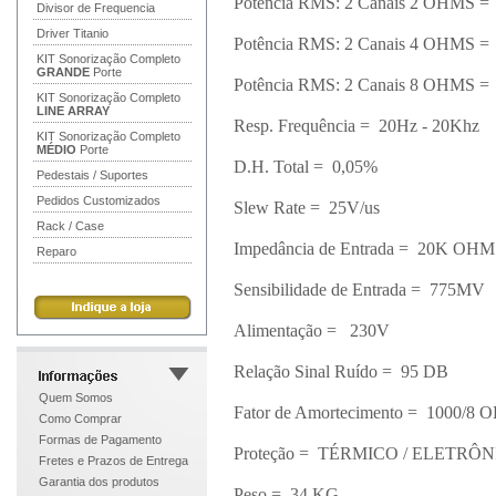
Potência RMS: 2 Canais 2 OHMS =
Divisor de Frequencia
Driver Titanio
Potência RMS: 2 Canais 4 OHMS =
KIT Sonorização Completo
GRANDE
Porte
Potência RMS: 2 Canais 8 OHMS =
KIT Sonorização Completo
LINE ARRAY
Resp. Frequência = 20Hz - 20Khz
KIT Sonorização Completo
MÉDIO
Porte
D.H. Total = 0,05%
Pedestais / Suportes
Pedidos Customizados
Slew Rate = 25V/us
Rack / Case
Impedância de Entrada = 20K OH
Reparo
Sensibilidade de Entrada = 775MV
Alimentação = 230V
Relação Sinal Ruído = 95 DB
Quem Somos
Fator de Amortecimento = 1000/8
Como Comprar
Formas de Pagamento
Proteção = TÉRMICO / ELETRÔ
Fretes e Prazos de Entrega
Garantia dos produtos
Peso = 34 KG