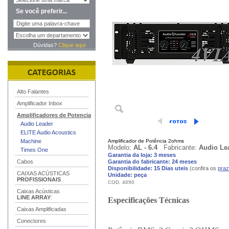
Se você preferir...
Dúvidas?
Clique aqui
Alto Falantes
Amplificador Inbox
Amplificadores de Potencia
Audio Leader
ELITE Audio Acoustics
Machine
Amplificador de Potência 2ohms
Modelo:
AL - 6.4
Fabricante:
Audio Le
Times One
Garantia da loja: 3 meses
Cabos
Garantia do fabricante: 24 meses
Disponibilidade: 15 Dias uteis
(confira os
praz
CAIXAS ACÚSTICAS
Unidade: peça
PROFISSIONAIS
COD. 4090
Caixas Acústicas
LINE ARRAY
:
Especificações Técnicas
Caixas Amplificadas
Conectores