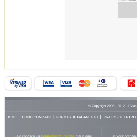
© Copyright 2008 - 2012 . 4 Vias
|
|
|
HOME
COMO COMPRAR
FORMAS DE PAGAMENTO
PRAZOS DE ENTRE
Fale conosco via
Formulário de Contato
,
clique aqui
Se você precisa