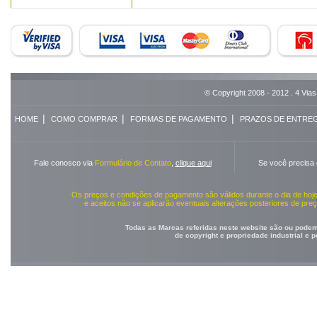
© Copyright 2008 - 2012 . 4 Vias
|
|
|
HOME
COMO COMPRAR
FORMAS DE PAGAMENTO
PRAZOS DE ENTRE
Fale conosco via
Formulário de Contato
,
clique aqui
Se você precisa
Os preços e condições de pagamento são válidos durante o dia de ho
e aceitos não se aplicarão eventuais alterações posteriores de pr
Todas as Marcas referidas neste website são ou podem 
de copyright e propriedade industrial e 