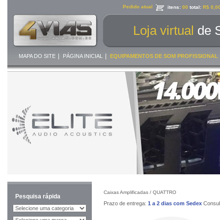
Pedido atual
itens:
00
total:
R$ 0,0
Loja virtual
de 
|
|
MAPA DO SITE
PÁGINA INICIAL
EQUIPAMENTOS DE SOM PROFISSIONAL
Caixas Amplificadas /
QUATTRO
Pesquisa rápida
Prazo de entrega:
1 a 2 dias com Sedex
Consult