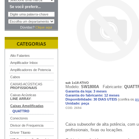
Se você preferir...
Dúvidas?
Clique aqui
Alto Falantes
Amplificador Inbox
Amplificadores de Potencia
Cabos
sub 1x18 ATIVO
CAIXAS ACÚSTICAS
Modelo:
SW1800A
Fabricante:
QUATT
PROFISSIONAIS
Garantia da loja: 3 meses
Caixas Acústicas
Garantia do fabricante: 12 meses
LINE ARRAY
:
Disponibilidade: 30 DIAS UTEIS
(confira os
pr
Unidade: peça
Caixas Amplificadas
COD. 2694
QUATTRO
Conectores
Caixa subwoofer de alta potência, com u
Divisor de Frequencia
profissionais, fixas ou locações.
Driver Titanio