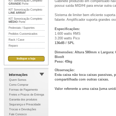
KIT Sonorização Completo
Gabinete produzido em compensado nava
GRANDE
Porte
possui saída MID/HI para enviar outra c
KIT Sonorização Completo
LINE ARRAY
Sistema de limiter bem eficiente suport
KIT Sonorização Completo
falante. Amplificador suporta grandes os
MÉDIO
Porte
Pedestais / Suportes
Especificações:
1.600 watts RMS
Pedidos Customizados
3.200 watts Pico
Rack / Case
136dB / SPL
Reparo
Dimensões:
Altura 580mm x Largura:
Bivolt
Peso:
45kg
Observação:
Esta caixa não toca caixas passivas, 
compartilhada com outras caixas.
Quem Somos
Como Comprar
Valor referente a uma caixa (uma unid
Formas de Pagamento
Fretes e Prazos de Entrega
Garantia dos produtos
Segurança e Privacidade
Trocas e Devoluções
Fale Conosco