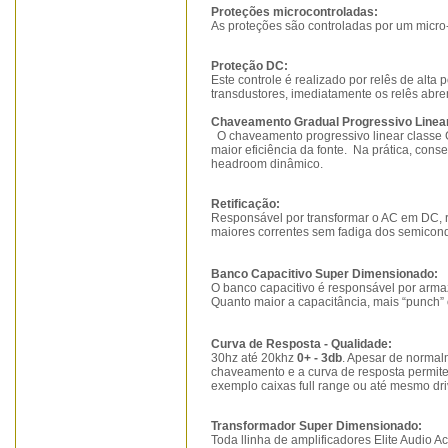
Proteções microcontroladas:
As proteções são controladas por um micro
Proteção DC:
Este controle é realizado por relês de alta 
transdustores, imediatamente os relês abre
Chaveamento Gradual Progressivo Linea
O chaveamento progressivo linear classe G
maior eficiência da fonte.
Na prática, cons
headroom dinâmico.
Retificação:
Responsável por transformar o AC em DC, re
maiores correntes sem fadiga dos semicond
Banco Capacitivo Super Dimensionado:
O banco capacitivo é responsável por armaz
Quanto maior a capacitância, mais “punch” 
Curva de Resposta - Qualidade:
30hz até 20khz
0+ - 3db
. Apesar de normalm
chaveamento e a curva de resposta permite
exemplo caixas full range ou até mesmo dri
Transformador Super Dimensionado:
Toda llinha de amplificadores Elite Audio 