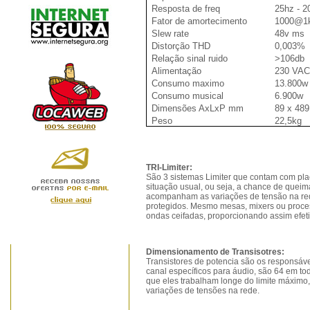
Resposta de freq
25hz - 
Fator de amortecimento
1000@1k
Slew rate
48v ms
Distorção THD
0,003%
Relação sinal ruido
>106db
Alimentação
230 VA
Consumo maximo
13.800w
Consumo musical
6.900w
Dimensões AxLxP mm
89 x 489
Peso
22,5kg
TRI-Limiter:
São 3 sistemas Limiter que contam com pl
situação usual, ou seja, a chance de queim
acompanham as variações de tensão na red
protegidos. Mesmo mesas, mixers ou proces
ondas ceifadas, proporcionando assim efeti
Dimensionamento de Transisotres:
Transistores de potencia são os responsávei
canal específicos para áudio, são 64 em to
que eles trabalham longe do limite máximo,
variações de tensões na rede.