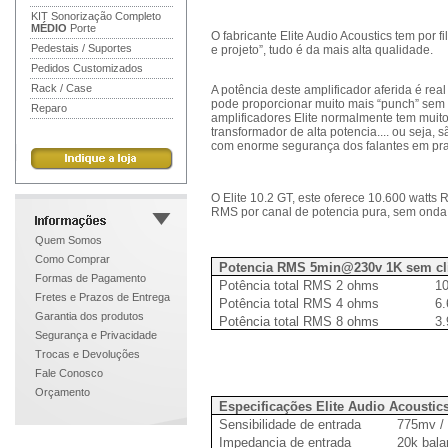
KIT Sonorização Completo
MÉDIO
Porte
O fabricante Elite Audio Acoustics tem por
Pedestais / Suportes
e projeto”, tudo é da mais alta qualidade.
Pedidos Customizados
Rack / Case
A potência deste amplificador aferida é rea
pode proporcionar muito mais “punch” sem d
Reparo
amplificadores Elite normalmente tem muito
transformador de alta potencia.... ou seja
com enorme segurança dos falantes em pra
O Elite 10.2 GT, este oferece 10.600 watts
RMS por canal de potencia pura, sem onda 
Quem Somos
Como Comprar
Potencia RMS 5min@230v 1K sem clip
Formas de Pagamento
Potência total RMS 2 ohms
10
Fretes e Prazos de Entrega
Potência total RMS 4 ohms
6.
Garantia dos produtos
Potência total RMS 8 ohms
3.
Segurança e Privacidade
Trocas e Devoluções
Fale Conosco
Orçamento
Especificações Elite Audio Acoustic
Sensibilidade de entrada
775mv /
Impedancia de entrada
20k bal