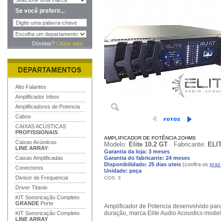
Se você preferir...
Dúvidas?
Clique aqui
Alto Falantes
Amplificador Inbox
Amplificadores de Potencia
Cabos
CAIXAS ACÚSTICAS
PROFISSIONAIS
AMPLIFICADOR DE POTÊNCIA 2OHMS
Caixas Acústicas
Modelo:
Elite 10.2 GT
Fabricante:
ELI
LINE ARRAY
:
Garantia da loja: 3 meses
Caixas Amplificadas
Garantia do fabricante: 24 meses
Disponibilidade: 25 dias uteis
(confira os
praz
Conectores
Unidade: peça
Divisor de Frequencia
COD. 9
Driver Titanio
KIT Sonorização Completo
GRANDE
Porte
Amplificador de Potencia desenvolvido par
duração, marca Elite Audio Acoustics model
KIT Sonorização Completo
LINE ARRAY