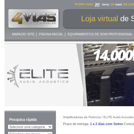
Pedido atual
itens:
00
total:
R$ 0,0
Loja virtual
de 
|
|
MAPA DO SITE
PÁGINA INICIAL
EQUIPAMENTOS DE SOM PROFISSIONAL
Amplificadores de Potencia /
ELITE Audio Acoustic
Pesquisa rápida
Prazo de entrega:
1 a 2 dias com Sedex
Consult