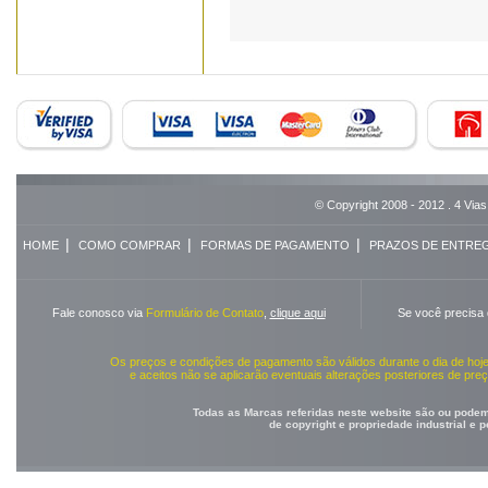
© Copyright 2008 - 2012 . 4 Vias
|
|
|
HOME
COMO COMPRAR
FORMAS DE PAGAMENTO
PRAZOS DE ENTRE
Fale conosco via
Formulário de Contato
,
clique aqui
Se você precisa
Os preços e condições de pagamento são válidos durante o dia de ho
e aceitos não se aplicarão eventuais alterações posteriores de pr
Todas as Marcas referidas neste website são ou podem 
de copyright e propriedade industrial e 