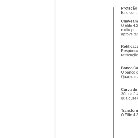
Proteção
Este contr
Chaveame
O Elite 4
e alta pot
aproveita
Retificaç
Responsáv
retificaç
Banco Ca
O banco c
Quanto ma
Curva de 
30hz até
qualquer 
Transfor
O Elite 4