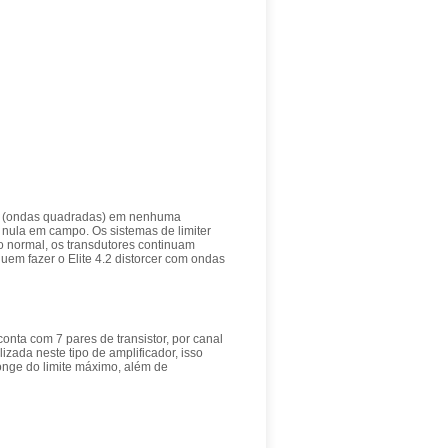
al (ondas quadradas) em nenhuma
e nula em campo. Os sistemas de limiter
 normal, os transdutores continuam
em fazer o Elite 4.2 distorcer com ondas
conta com 7 pares de transistor, por canal
izada neste tipo de amplificador, isso
longe do limite máximo, além de