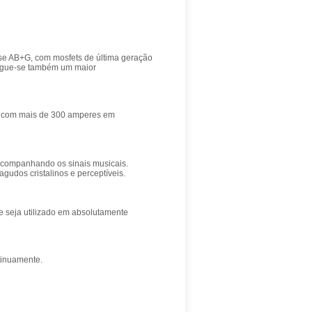
sse AB+G, com mosfets de última geração
egue-se também um maior
nta com mais de 300 amperes em
 acompanhando os sinais musicais.
gudos cristalinos e perceptíveis.
e seja utilizado em absolutamente
tinuamente.