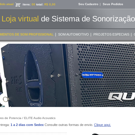
ido atual
Seu Cadastro
|
Seus Pedidos
itens:
00
total:
R$ 0,00
Loja virtual
de Sistema de Sonorização 
|
|
|
MENTOS DE SOM PROFISSIONAL
SOM AUTOMOTIVO
PROJETOS ESPECIAIS
res de Potencia /
ELITE Audio Acoustics
ntrega:
1 a 2 dias com Sedex
Consulte outras formas de envio.
Clique aqui.