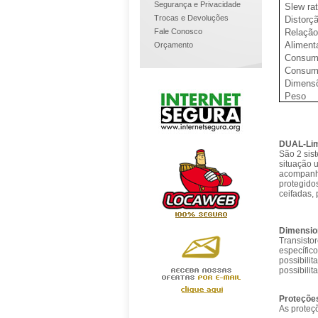
Segurança e Privacidade
Slew ra
Trocas e Devoluções
Distorç
Fale Conosco
Relação 
Aliment
Orçamento
Consum
Consum
Dimens
Peso
DUAL-Lim
São 2 sis
situação 
acompanha
protegido
ceifadas,
Dimensio
Transistor
específico
possibili
possibili
Proteçõe
As proteç