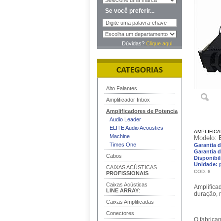
Se você preferir...
Dúvidas?
Clique aqui
Alto Falantes
Amplificador Inbox
Amplificadores de Potencia
Audio Leader
ELITE Audio Acoustics
AMPLIFICA
Machine
Modelo:
Times One
Garantia d
Garantia d
Cabos
Disponibil
Unidade: 
CAIXAS ACÚSTICAS
COD. 6
PROFISSIONAIS
Caixas Acústicas
Amplifica
LINE ARRAY
:
duração, 
Caixas Amplificadas
Conectores
O fabrica