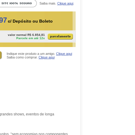
Saiba mais.
Clique aqui
.
97
c/ Depósito ou Boleto
valor normal R$ 6.854,81
Parcele em até 12x
Indique este produto a um amigo.
Clique aqui
Saiba como comprar.
Clique aqui
 grandes shows, eventos de longa
 robustos, “sem economias nos componentes