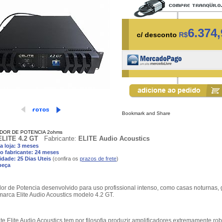
6.374,
c/ desconto
R$
DOR DE POTENCIA 2ohms
ELITE 4.2 GT
Fabricante:
ELITE Audio Acoustics
a loja: 3 meses
o fabricante: 24 meses
idade: 25 Dias Uteis
(confira os
prazos de frete
)
peça
dor de Potencia desenvolvido para uso profissional intenso, como casas noturnas,
marca Elite Audio Acoustics modelo 4.2 GT.
nte Elite Audio Acoustics tem por filosofia produzir amplificadores extremamente