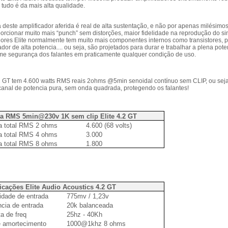
, tudo é da mais alta qualidade.
 deste amplificador aferida é real de alta sustentação, e não por apenas milésimos 
orcionar muito mais “punch” sem distorções, maior fidelidade na reprodução do si
dores Elite normalmente tem muito mais componentes internos como transistores, po
ador de alta potencia.... ou seja, são projetados para durar e trabalhar a plena p
e segurança dos falantes em praticamente qualquer condição de uso.
.2 GT tem 4.600 watts RMS reais 2ohms @5min senoidal contínuo sem CLIP, ou seja
anal de potencia pura, sem onda quadrada, protegendo os falantes!
ia RMS 5min@230v 1K sem clip Elite 4.2 GT
a total RMS 2 ohms
4.600 (68 volts)
a total RMS 4 ohms
3.000
a total RMS 8 ohms
1.800
icações Elite Audio Acoustics 4.2 GT
lidade de entrada
775mv / 1,23v
cia de entrada
20k balanceada
a de freq
25hz - 40Kh
e amortecimento
1000@1khz 8 ohms