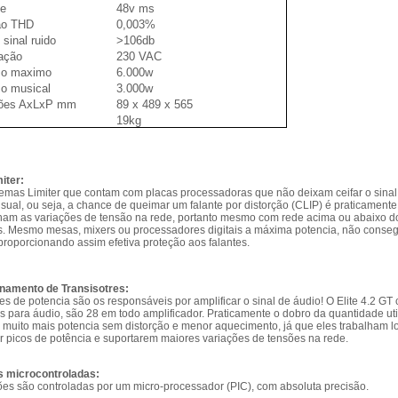
te
48v ms
ão THD
0,003%
sinal ruido
>106db
ação
230 VAC
o maximo
6.000w
o musical
3.000w
ões AxLxP mm
89 x 489 x 565
19kg
iter:
temas Limiter que contam com placas processadoras que não deixam ceifar o sin
usual, ou seja, a chance de queimar um falante por distorção (CLIP) é praticament
m as variações de tensão na rede, portanto mesmo com rede acima ou abaixo do
s. Mesmo mesas, mixers ou processadores digitais a máxima potencia, não consegu
 proporcionando assim efetiva proteção aos falantes.
namento de Transisotres:
es de potencia são os responsáveis por amplificar o sinal de áudio! O Elite 4.2 GT 
s para áudio, são 28 em todo amplificador. Praticamente o dobro da quantidade util
ta muito mais potencia sem distorção e menor aquecimento, já que eles trabalham 
tar picos de potência e suportarem maiores variações de tensões na rede.
s microcontroladas:
ões são controladas por um micro-processador (PIC), com absoluta precisão.