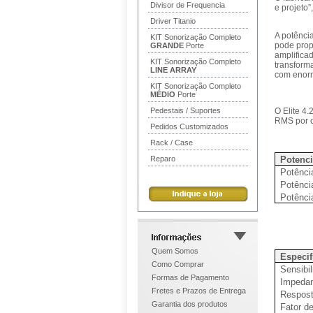
Divisor de Frequencia
e projeto”
Driver Titanio
A potência
KIT Sonorização Completo
pode prop
GRANDE
Porte
amplifica
KIT Sonorização Completo
transform
LINE ARRAY
com enorm
KIT Sonorização Completo
MÉDIO
Porte
Pedestais / Suportes
O Elite 4
RMS por c
Pedidos Customizados
Rack / Case
Reparo
Potenc
Potênci
Potênci
Potênci
Quem Somos
Especif
Como Comprar
Sensibi
Formas de Pagamento
Impedan
Fretes e Prazos de Entrega
Respost
Garantia dos produtos
Fator d