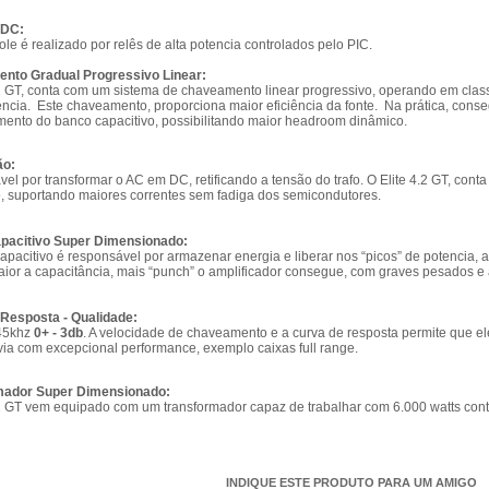
 DC:
ole é realizado por relês de alta potencia controlados pelo PIC.
nto Gradual Progressivo Linear:
.2 GT, conta com um sistema de chaveamento linear progressivo, operando em cla
encia.
Este chaveamento, proporciona maior eficiência da fonte.
Na prática, cons
mento do banco capacitivo, possibilitando maior headroom dinâmico.
ão:
el por transformar o AC em DC, retificando a tensão do trafo. O Elite 4.2 GT, co
ão, suportando maiores correntes sem fadiga dos semicondutores.
pacitivo Super Dimensionado:
apacitivo é responsável por armazenar energia e liberar nos “picos” de potencia,
ior a capacitância, mais “punch” o amplificador consegue, com graves pesados e a
Resposta - Qualidade:
 45khz
0+ - 3db
. A velocidade de chaveamento e a curva de resposta permite que el
via com excepcional performance, exemplo caixas full range.
mador Super Dimensionado:
.2 GT vem equipado com um transformador capaz de trabalhar com 6.000 watts con
INDIQUE ESTE PRODUTO PARA UM AMIGO