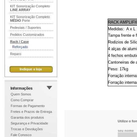
KIT Sonorização Completo
LINE ARRAY
KIT Sonorização Completo
MÉDIO
Porte
RACK AMPLIFI
Pedestais / Suportes
Medidas: A x L 
Pedidos Customizados
Tampa frente e 
Rack / Case
Rodizios de Sil
Reforçado
4 alças de alum
Reparo
4 fechos embuti
Cantoneiras de 
Peso: 17kg
Forração intern
Forração inter
Quem Somos
Como Comprar
Formas de Pagamento
Fretes e Prazos de Entrega
Garantia dos produtos
Segurança e Privacidade
Trocas e Devoluções
Fale Conosco