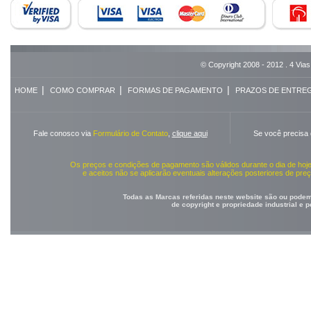
© Copyright 2008 - 2012 . 4 Vias
|
|
|
HOME
COMO COMPRAR
FORMAS DE PAGAMENTO
PRAZOS DE ENTRE
Fale conosco via
Formulário de Contato
,
clique aqui
Se você precisa
Os preços e condições de pagamento são válidos durante o dia de ho
e aceitos não se aplicarão eventuais alterações posteriores de pr
Todas as Marcas referidas neste website são ou podem 
de copyright e propriedade industrial e 