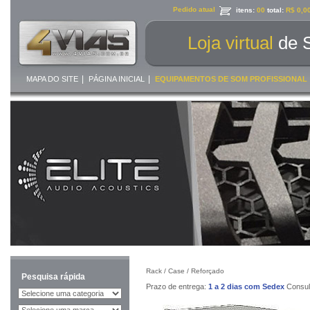
Pedido atual
itens:
00
total:
R$ 0,0
Loja virtual
de 
|
|
MAPA DO SITE
PÁGINA INICIAL
EQUIPAMENTOS DE SOM PROFISSIONAL
Rack / Case /
Reforçado
Pesquisa rápida
Prazo de entrega:
1 a 2 dias com Sedex
Consult