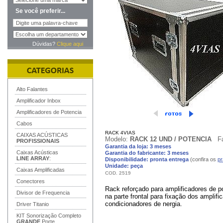
Se você preferir...
Dúvidas?
Clique aqui
Alto Falantes
Amplificador Inbox
Amplificadores de Potencia
Cabos
RACK 4VIAS
CAIXAS ACÚSTICAS
Modelo:
RACK 12 UND / POTENCIA
F
PROFISSIONAIS
Garantia da loja: 3 meses
Caixas Acústicas
Garantia do fabricante: 3 meses
LINE ARRAY
:
Disponibilidade: pronta entrega
(confira os
pr
Unidade: peça
Caixas Amplificadas
COD. 2519
Conectores
Rack reforçado para amplificadores de p
Divisor de Frequencia
na parte frontal para fixação dos amplifi
condicionadores de nergia.
Driver Titanio
KIT Sonorização Completo
GRANDE
Porte