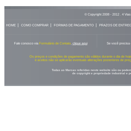
© Copyright 2008 - 2012 . 4 Vias
|
|
|
HOME
COMO COMPRAR
FORMAS DE PAGAMENTO
PRAZOS DE ENTRE
Fale conosco via
Formulário de Contato
,
clique aqui
Se você precisa
Os preços e condições de pagamento são válidos durante o dia de ho
e aceitos não se aplicarão eventuais alterações posteriores de pr
Todas as Marcas referidas neste website são ou podem 
de copyright e propriedade industrial e 