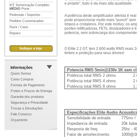
e projeto”, tudo é da mais alta qualidade.
KIT Sonorização Completo
MÉDIO
Porte
Pedestais / Suportes
A potência deste amplificador aferida é rea
pode proporcionar muito mais “punch” sem 
Pedidos Customizados
limpos e cristalinos. Por este motivo, os a
Rack / Case
pontes retificadoras, FETs, dissipadores e t
potencia, sem sobrecarga dos componentes
Reparo
O Elite 2.2 GT, tem 2.600 watts RMS reais
timbre e proteção para seus drivres!
Potencia RMS 5min@230v 1K sem clip
Quem Somos
Potência total RMS 2 ohms
2.
Como Comprar
Potência total RMS 4 ohms
2.
Formas de Pagamento
Potência total RMS 8 ohms
1.
Fretes e Prazos de Entrega
Garantia dos produtos
Segurança e Privacidade
Trocas e Devoluções
Especificações Elite Audio Acoustic
Fale Conosco
Sensibilidade de entrada
775mv /
Orçamento
Impedancia de entrada
20k bal
Resposta de freq
25hz - 
Fator de amortecimento
1000@1k