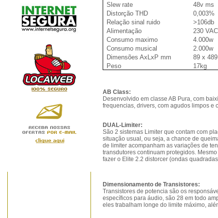
Slew rate
48v ms
Distorção THD
0,003%
Relação sinal ruido
>106db
Alimentação
230 VA
Consumo maximo
4.000w
Consumo musical
2.000w
Dimensões AxLxP mm
89 x 489
Peso
17kg
AB Class:
Desenvolvido em classe AB Pura, com baixíss
frequencias, drivers, com agudos limpos e c
DUAL-Limiter:
São 2 sistemas Limiter que contam com pl
situação usual, ou seja, a chance de queim
de limiter acompanham as variações de ten
transdutores continuam protegidos. Mesmo 
fazer o Elite 2.2 distorcer (ondas quadrada
Dimensionamento de Transistores:
Transistores de potencia são os responsáveis
específicos para áudio, são 28 em todo ampl
eles trabalham longe do limite máximo, alé