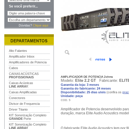
Se você preferir...
Dúvidas?
Clique aqui
Alto Falantes
Amplificador Inbox
Amplificadores de Potencia
Cabos
CAIXAS ACÚSTICAS
AMPLIFICADOR DE POTENCIA 2ohms
PROFISSIONAIS
Modelo:
Elite 2.2 GT
Fabricante:
ELIT
Caixas Acústicas
Garantia da loja: 3 meses
LINE ARRAY
:
Garantia do fabricante: 24 meses
Caixas Amplificadas
Disponibilidade: 25 dias uteis
(confira os
praz
Unidade: peça
Conectores
COD. 5
Divisor de Frequencia
Amplificador de Potencia desenvolvido par
Driver Titanio
duração, marca Elite Audio Acoustics model
KIT Sonorização Completo
GRANDE
Porte
KIT Sonorização Completo
LINE ARRAY
O fabricante Elite Audio Acoustics tem por