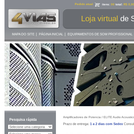
Pedido atual
itens:
00
total:
R$ 0,0
Loja virtual
de 
|
|
MAPA DO SITE
PÁGINA INICIAL
EQUIPAMENTOS DE SOM PROFISSIONAL
Amplificadores de Potencia /
ELITE Audio Acoustic
Pesquisa rápida
Prazo de entrega:
1 a 2 dias com Sedex
Consult