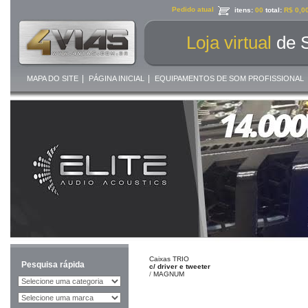
Pedido atual
itens:
00
total:
R$ 0,0
Loja virtual
de 
|
|
MAPA DO SITE
PÁGINA INICIAL
EQUIPAMENTOS DE SOM PROFISSIONAL
Caixas TRIO
Pesquisa rápida
c/ driver e tweeter
/
MAGNUM