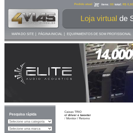
Pedido atual
itens:
00
total:
R$ 0,0
Loja virtual
de 
|
|
MAPA DO SITE
PÁGINA INICIAL
EQUIPAMENTOS DE SOM PROFISSIONAL
Caixas TRIO
Pesquisa rápida
c/ driver e tweeter
/
Monitor / Retorno