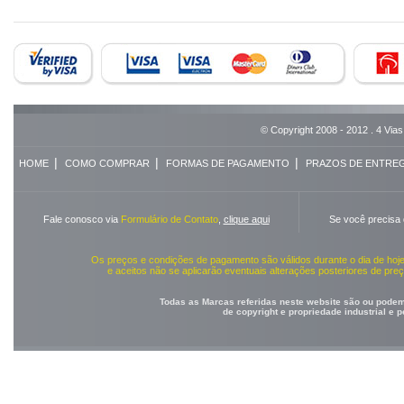
© Copyright 2008 - 2012 . 4 Vias
|
|
|
HOME
COMO COMPRAR
FORMAS DE PAGAMENTO
PRAZOS DE ENTRE
Fale conosco via
Formulário de Contato
,
clique aqui
Se você precisa
Os preços e condições de pagamento são válidos durante o dia de ho
e aceitos não se aplicarão eventuais alterações posteriores de pr
Todas as Marcas referidas neste website são ou podem 
de copyright e propriedade industrial e 