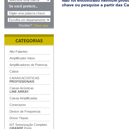
Não foi encontrado nenhum produt
chave ou pesquise a partir das C
Se você preferir...
Dúvidas?
Clique aqui
Alto Falantes
Amplificador Inbox
Amplificadores de Potencia
Cabos
CAIXAS ACÚSTICAS
PROFISSIONAIS
Caixas Acústicas
LINE ARRAY
:
Caixas Amplificadas
Conectores
Divisor de Frequencia
Driver Titanio
KIT Sonorização Completo
GRANDE
Porte