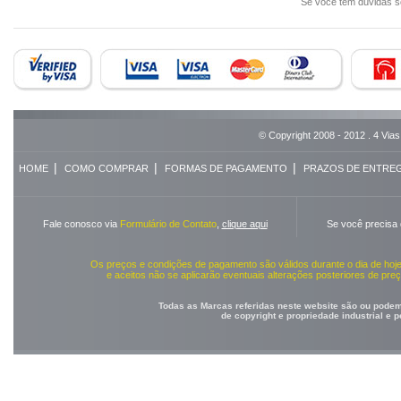
Se você tem dúvidas 
© Copyright 2008 - 2012 . 4 Vias
|
|
|
HOME
COMO COMPRAR
FORMAS DE PAGAMENTO
PRAZOS DE ENTRE
Fale conosco via
Formulário de Contato
,
clique aqui
Se você precisa
Os preços e condições de pagamento são válidos durante o dia de ho
e aceitos não se aplicarão eventuais alterações posteriores de pr
Todas as Marcas referidas neste website são ou podem 
de copyright e propriedade industrial e 