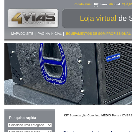
Pedido atual
itens:
00
total:
R$ 0,0
Loja virtual
de 
|
|
MAPA DO SITE
PÁGINA INICIAL
EQUIPAMENTOS DE SOM PROFISSIONAL
KIT Sonorização Completo
MÉDIO
Porte
/
OVERS
Pesquisa rápida