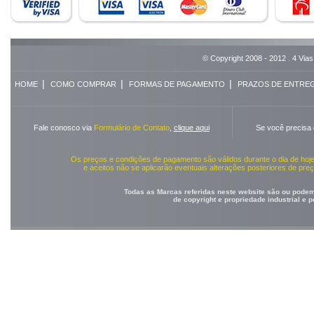
© Copyright 2008 - 2012 . 4 Vias
|
|
|
HOME
COMO COMPRAR
FORMAS DE PAGAMENTO
PRAZOS DE ENTRE
Fale conosco via
Formulário de Contato
,
clique aqui
Se você precisa
Os preços e condições de pagamento são válidos durante o dia de ho
e aceitos não se aplicarão eventuais alterações posteriores de pr
Todas as Marcas referidas neste website são ou podem 
de copyright e propriedade industrial e 