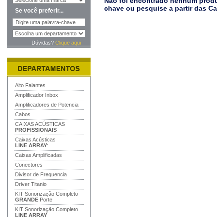
Não foi encontrado nenhum produt
chave ou pesquise a partir das C
Se você preferir...
Dúvidas?
Clique aqui
Alto Falantes
Amplificador Inbox
Amplificadores de Potencia
Cabos
CAIXAS ACÚSTICAS
PROFISSIONAIS
Caixas Acústicas
LINE ARRAY
:
Caixas Amplificadas
Conectores
Divisor de Frequencia
Driver Titanio
KIT Sonorização Completo
GRANDE
Porte
KIT Sonorização Completo
LINE ARRAY