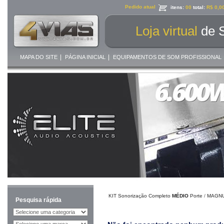
Pedido atual
itens:
00
total:
R$ 0,0
Loja virtual
de 
|
|
MAPA DO SITE
PÁGINA INICIAL
EQUIPAMENTOS DE SOM PROFISSIONAL
KIT Sonorização Completo
MÉDIO
Porte
/
MAGNU
Pesquisa rápida