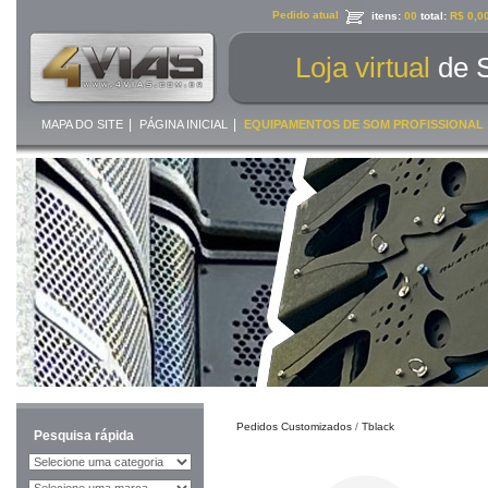
Pedido atual
itens:
00
total:
R$ 0,0
Loja virtual
de 
|
|
MAPA DO SITE
PÁGINA INICIAL
EQUIPAMENTOS DE SOM PROFISSIONAL
Pedidos Customizados
/
Tblack
Pesquisa rápida