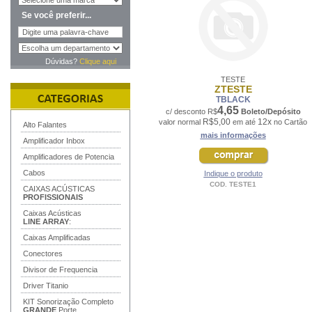
Se você preferir...
Dúvidas?
Clique aqui
TESTE
ZTESTE
TBLACK
4,65
c/ desconto R$
Boleto/Depósito
R$5,00
12x
valor normal
em até
no Cartão
Alto Falantes
mais informações
Amplificador Inbox
Amplificadores de Potencia
Cabos
Indique o produto
COD. TESTE1
CAIXAS ACÚSTICAS
PROFISSIONAIS
Caixas Acústicas
LINE ARRAY
:
Caixas Amplificadas
Conectores
Divisor de Frequencia
Driver Titanio
KIT Sonorização Completo
GRANDE
Porte