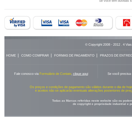
Se você tem dúvidas 
© Copyright 2008 - 2012 . 4 Vias
|
|
|
HOME
COMO COMPRAR
FORMAS DE PAGAMENTO
PRAZOS DE ENTRE
Fale conosco via
Formulário de Contato
,
clique aqui
Se você precisa
Os preços e condições de pagamento são válidos durante o dia de ho
e aceitos não se aplicarão eventuais alterações posteriores de pr
Todas as Marcas referidas neste website são ou podem 
de copyright e propriedade industrial e 