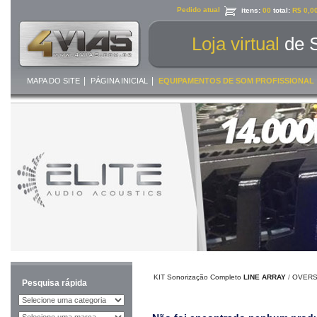
Pedido atual
itens:
00
total:
R$ 0,0
Loja virtual
de 
|
|
MAPA DO SITE
PÁGINA INICIAL
EQUIPAMENTOS DE SOM PROFISSIONAL
KIT Sonorização Completo
LINE ARRAY
/
OVERS
Pesquisa rápida