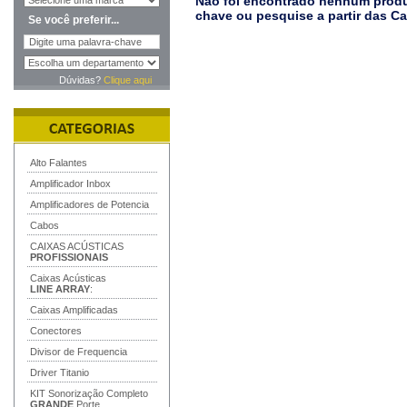
Não foi encontrado nenhum produt
chave ou pesquise a partir das C
Se você preferir...
Dúvidas?
Clique aqui
Alto Falantes
Amplificador Inbox
Amplificadores de Potencia
Cabos
CAIXAS ACÚSTICAS
PROFISSIONAIS
Caixas Acústicas
LINE ARRAY
:
Caixas Amplificadas
Conectores
Divisor de Frequencia
Driver Titanio
KIT Sonorização Completo
GRANDE
Porte