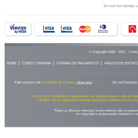
Se você tem dúvidas 
© Copyright 2008 - 2012 . 4 Vias
|
|
|
HOME
COMO COMPRAR
FORMAS DE PAGAMENTO
PRAZOS DE ENTRE
Fale conosco via
Formulário de Contato
,
clique aqui
Se você precisa
Os preços e condições de pagamento são válidos durante o dia de ho
e aceitos não se aplicarão eventuais alterações posteriores de pr
Todas as Marcas referidas neste website são ou podem 
de copyright e propriedade industrial e 