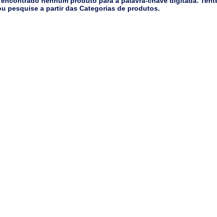
 encontrado nenhum produto para a palavra-chave digitada. Tent
u pesquise a partir das Categorias de produtos.