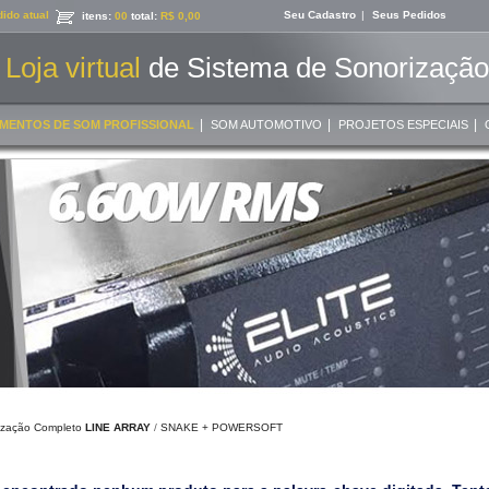
ido atual
Seu Cadastro
|
Seus Pedidos
itens:
00
total:
R$ 0,00
Loja virtual
de Sistema de Sonorização 
|
|
|
MENTOS DE SOM PROFISSIONAL
SOM AUTOMOTIVO
PROJETOS ESPECIAIS
ização Completo
LINE ARRAY
/
SNAKE + POWERSOFT