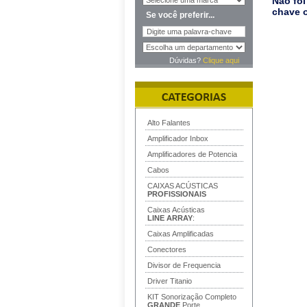
Não foi
chave o
Se você preferir...
Dúvidas?
Clique aqui
Alto Falantes
Amplificador Inbox
Amplificadores de Potencia
Cabos
CAIXAS ACÚSTICAS
PROFISSIONAIS
Caixas Acústicas
LINE ARRAY
:
Caixas Amplificadas
Conectores
Divisor de Frequencia
Driver Titanio
KIT Sonorização Completo
GRANDE
Porte