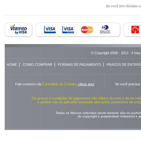
Se você tem dúvidas 
© Copyright 2008 - 2012 . 4 Vias
|
|
|
HOME
COMO COMPRAR
FORMAS DE PAGAMENTO
PRAZOS DE ENTRE
Fale conosco via
Formulário de Contato
,
clique aqui
Se você precisa
Os preços e condições de pagamento são válidos durante o dia de ho
e aceitos não se aplicarão eventuais alterações posteriores de pr
Todas as Marcas referidas neste website são ou podem 
de copyright e propriedade industrial e 