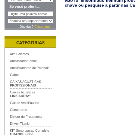
Não foi encontrado nenhum produt
chave ou pesquise a partir das C
Se você preferir...
Dúvidas?
Clique aqui
Alto Falantes
Amplificador Inbox
Amplificadores de Potencia
Cabos
CAIXAS ACÚSTICAS
PROFISSIONAIS
Caixas Acústicas
LINE ARRAY
:
Caixas Amplificadas
Conectores
Divisor de Frequencia
Driver Titanio
KIT Sonorização Completo
GRANDE
Porte