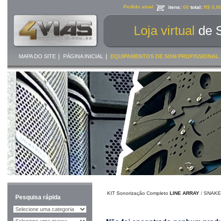
Pedido atual
itens:
00
total:
R$ 0,0
Loja virtual
de 
|
|
MAPA DO SITE
PÁGINA INICIAL
EQUIPAMENTOS DE SOM PROFISSIONAL
KIT Sonorização Completo
LINE ARRAY
/
SNAKE
Pesquisa rápida