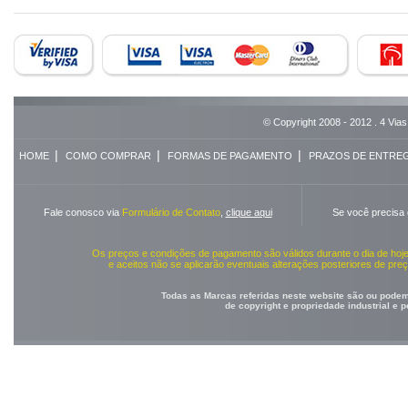
© Copyright 2008 - 2012 . 4 Vias
|
|
|
HOME
COMO COMPRAR
FORMAS DE PAGAMENTO
PRAZOS DE ENTRE
Fale conosco via
Formulário de Contato
,
clique aqui
Se você precisa
Os preços e condições de pagamento são válidos durante o dia de ho
e aceitos não se aplicarão eventuais alterações posteriores de pr
Todas as Marcas referidas neste website são ou podem 
de copyright e propriedade industrial e 