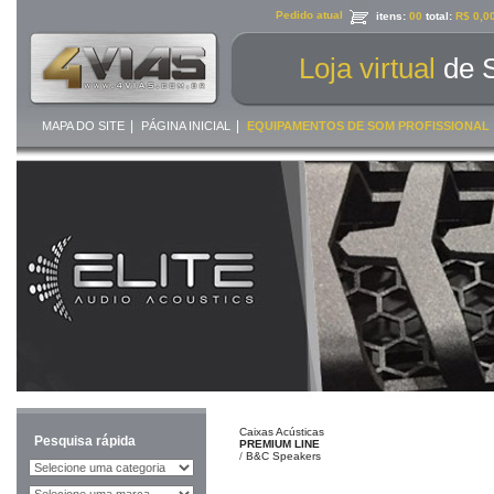
Pedido atual
itens:
00
total:
R$ 0,0
Loja virtual
de 
|
|
MAPA DO SITE
PÁGINA INICIAL
EQUIPAMENTOS DE SOM PROFISSIONAL
Caixas Acústicas
Pesquisa rápida
PREMIUM LINE
/
B&C Speakers