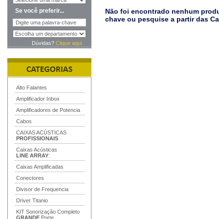
Se você preferir...
Não foi encontrado nenhum produt
chave ou pesquise a partir das C
Dúvidas?
Clique aqui
Alto Falantes
Amplificador Inbox
Amplificadores de Potencia
Cabos
CAIXAS ACÚSTICAS
PROFISSIONAIS
Caixas Acústicas
LINE ARRAY
:
Caixas Amplificadas
Conectores
Divisor de Frequencia
Driver Titanio
KIT Sonorização Completo
GRANDE
Porte