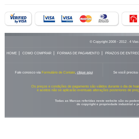
© Copyright 2008 - 2012 . 4 Vias
|
|
|
HOME
COMO COMPRAR
FORMAS DE PAGAMENTO
PRAZOS DE ENTRE
Fale conosco via
Formulário de Contato
,
clique aqui
Se você precisa
Os preços e condições de pagamento são válidos durante o dia de ho
e aceitos não se aplicarão eventuais alterações posteriores de pr
Todas as Marcas referidas neste website são ou podem 
de copyright e propriedade industrial e 