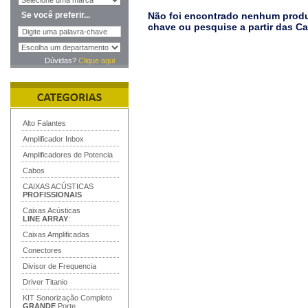
Se você preferir...
Não foi encontrado nenhum produt
chave ou pesquise a partir das C
Dúvidas?
Clique aqui
Alto Falantes
Amplificador Inbox
Amplificadores de Potencia
Cabos
CAIXAS ACÚSTICAS
PROFISSIONAIS
Caixas Acústicas
LINE ARRAY
:
Caixas Amplificadas
Conectores
Divisor de Frequencia
Driver Titanio
KIT Sonorização Completo
GRANDE
Porte