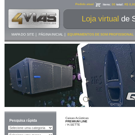
Pedido atual
itens:
00
total:
R$ 0,0
Loja virtual
de 
|
|
MAPA DO SITE
PÁGINA INICIAL
EQUIPAMENTOS DE SOM PROFISSIONAL
Caixas Acústicas
Pesquisa rápida
PREMIUM LINE
/
H.SETTE