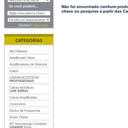
Se você preferir...
Não foi encontrado nenhum produt
chave ou pesquise a partir das C
Dúvidas?
Clique aqui
Alto Falantes
Amplificador Inbox
Amplificadores de Potencia
Cabos
CAIXAS ACÚSTICAS
PROFISSIONAIS
Caixas Acústicas
LINE ARRAY
:
Caixas Amplificadas
Conectores
Divisor de Frequencia
Driver Titanio
KIT Sonorização Completo
GRANDE
Porte