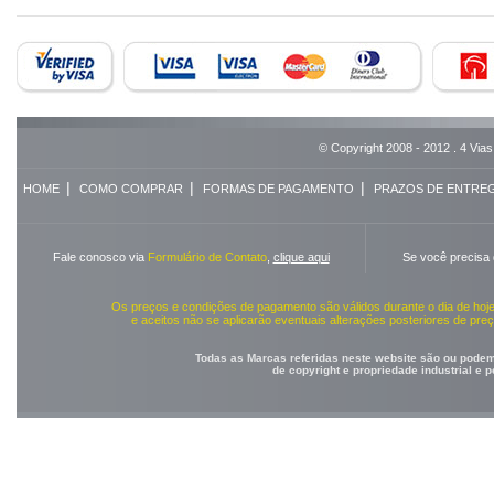
© Copyright 2008 - 2012 . 4 Vias
|
|
|
HOME
COMO COMPRAR
FORMAS DE PAGAMENTO
PRAZOS DE ENTRE
Fale conosco via
Formulário de Contato
,
clique aqui
Se você precisa
Os preços e condições de pagamento são válidos durante o dia de ho
e aceitos não se aplicarão eventuais alterações posteriores de pr
Todas as Marcas referidas neste website são ou podem 
de copyright e propriedade industrial e 