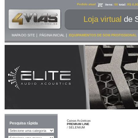
Pedido atual
itens:
00
total:
R$ 0,0
Loja virtual
de 
|
|
MAPA DO SITE
PÁGINA INICIAL
EQUIPAMENTOS DE SOM PROFISSIONAL
Caixas Acústicas
Pesquisa rápida
PREMIUM LINE
/
SELENIUM