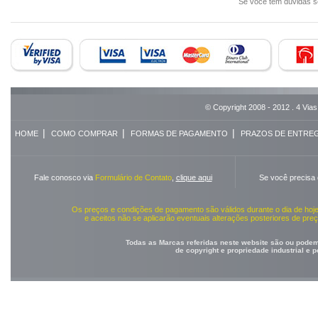
Se você tem dúvidas 
© Copyright 2008 - 2012 . 4 Vias
|
|
|
HOME
COMO COMPRAR
FORMAS DE PAGAMENTO
PRAZOS DE ENTRE
Fale conosco via
Formulário de Contato
,
clique aqui
Se você precisa
Os preços e condições de pagamento são válidos durante o dia de ho
e aceitos não se aplicarão eventuais alterações posteriores de pr
Todas as Marcas referidas neste website são ou podem 
de copyright e propriedade industrial e 