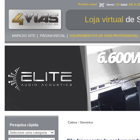
Pedido atual
itens:
00
total:
R$ 0,0
Loja virtual
de 
|
|
MAPA DO SITE
PÁGINA INICIAL
EQUIPAMENTOS DE SOM PROFISSIONAL
Cabos
/
Generico
Pesquisa rápida