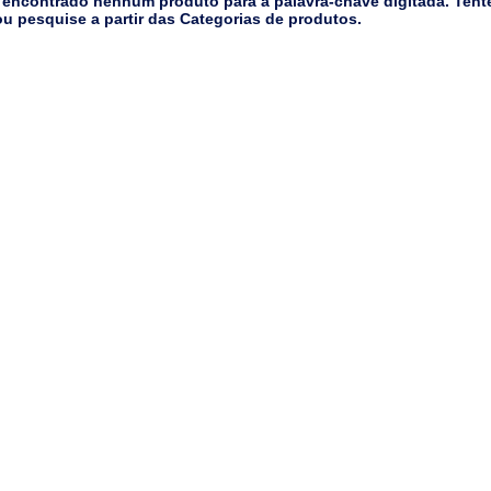
 encontrado nenhum produto para a palavra-chave digitada. Tent
u pesquise a partir das Categorias de produtos.