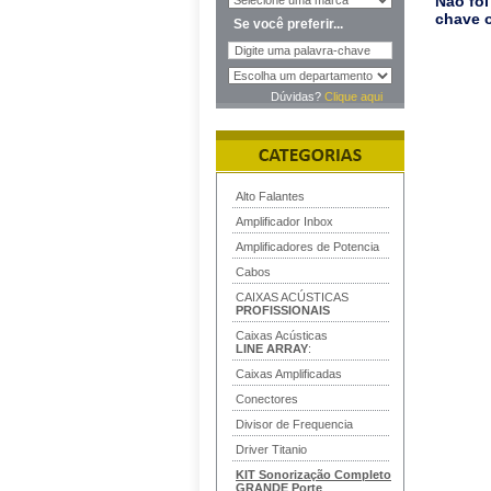
Não foi
chave o
Se você preferir...
Dúvidas?
Clique aqui
Alto Falantes
Amplificador Inbox
Amplificadores de Potencia
Cabos
CAIXAS ACÚSTICAS
PROFISSIONAIS
Caixas Acústicas
LINE ARRAY
:
Caixas Amplificadas
Conectores
Divisor de Frequencia
Driver Titanio
KIT Sonorização Completo
GRANDE
Porte