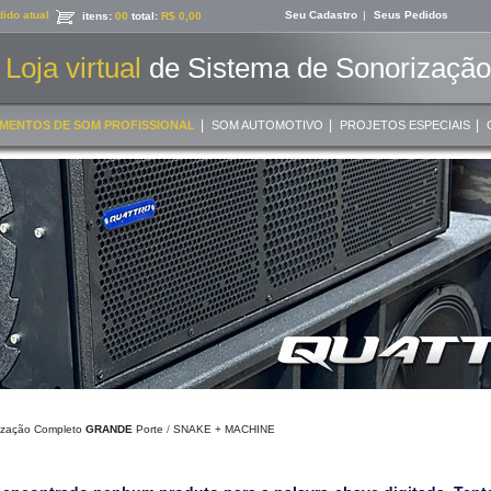
ido atual
Seu Cadastro
|
Seus Pedidos
itens:
00
total:
R$ 0,00
Loja virtual
de Sistema de Sonorização 
|
|
|
MENTOS DE SOM PROFISSIONAL
SOM AUTOMOTIVO
PROJETOS ESPECIAIS
ização Completo
GRANDE
Porte
/
SNAKE + MACHINE