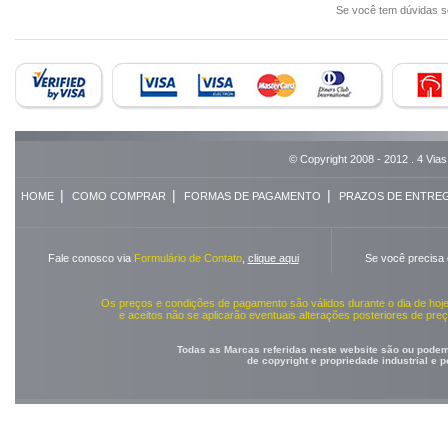
Se você tem dúvidas 
© Copyright 2008 - 2012 . 4 Vias
|
|
|
HOME
COMO COMPRAR
FORMAS DE PAGAMENTO
PRAZOS DE ENTRE
Fale conosco via
Formulário de Contato
,
clique aqui
Se você precisa
Os preços e condições de pagamento são válidos durante o dia de ho
e aceitos não se aplicarão eventuais alterações posteriores de pr
Todas as Marcas referidas neste website são ou podem 
de copyright e propriedade industrial e 