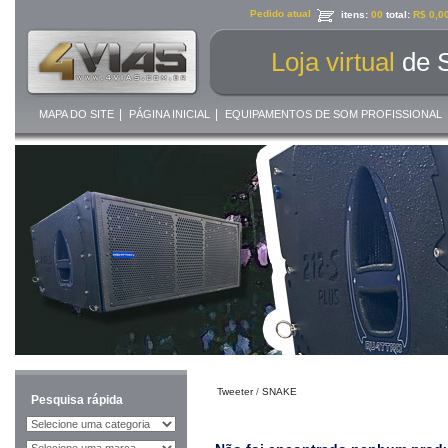
Pedido atual
itens:
00
total:
R$ 0,0
Loja virtual
de 
|
|
MAPA DO SITE
PÁGINA INICIAL
EQUIPAMENTOS DE SOM PROFISSIONAL
Tweeter
/
SNAKE
Pesquisa rápida