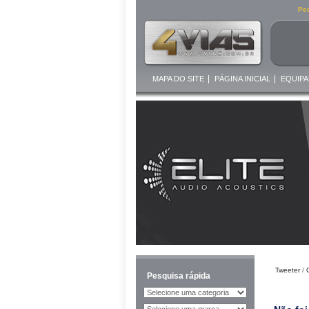
Ped
|
|
MAPA DO SITE
PÁGINA INICIAL
EQUIPA
Tweeter
/
Pesquisa rápida