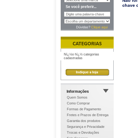
Não foi
chave o
Se você preferir...
Dúvidas?
Clique aqui
Nï¿½o hï¿½ categorias
cadastradas
Quem Somos
Como Comprar
Formas de Pagamento
Fretes e Prazos de Entrega
Garantia dos produtos
Segurança e Privacidade
Trocas e Devoluções