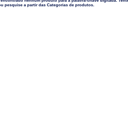
 encontrado nenhum produto para a palavra-chave digitada. Tent
u pesquise a partir das Categorias de produtos.