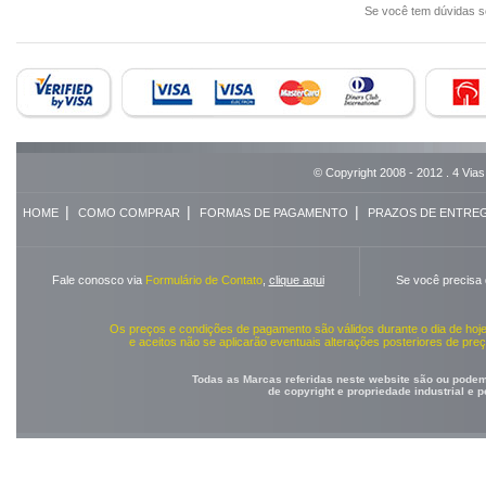
Se você tem dúvidas 
© Copyright 2008 - 2012 . 4 Vias
|
|
|
HOME
COMO COMPRAR
FORMAS DE PAGAMENTO
PRAZOS DE ENTRE
Fale conosco via
Formulário de Contato
,
clique aqui
Se você precisa
Os preços e condições de pagamento são válidos durante o dia de ho
e aceitos não se aplicarão eventuais alterações posteriores de pr
Todas as Marcas referidas neste website são ou podem 
de copyright e propriedade industrial e 