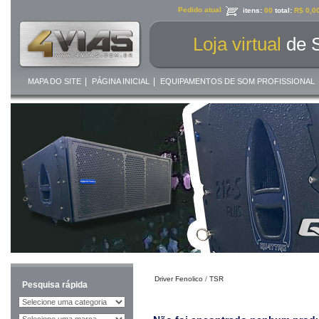
Pedido atual
itens:
00
total:
R$ 0,0
Loja virtual
de 
|
|
MAPA DO SITE
PÁGINA INICIAL
EQUIPAMENTOS DE SOM PROFISSIONAL
Driver Fenolico
/
TSR
Pesquisa rápida