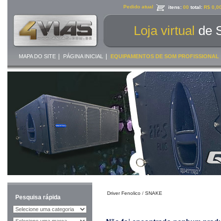
Pedido atual
itens:
00
total:
R$ 0,0
Loja virtual
de 
|
|
MAPA DO SITE
PÁGINA INICIAL
EQUIPAMENTOS DE SOM PROFISSIONAL
Driver Fenolico
/
SNAKE
Pesquisa rápida