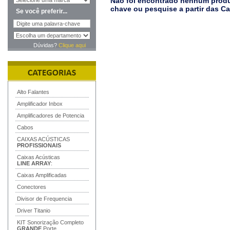
Não foi encontrado nenhum produt
chave ou pesquise a partir das C
Se você preferir...
Dúvidas?
Clique aqui
Alto Falantes
Amplificador Inbox
Amplificadores de Potencia
Cabos
CAIXAS ACÚSTICAS
PROFISSIONAIS
Caixas Acústicas
LINE ARRAY
:
Caixas Amplificadas
Conectores
Divisor de Frequencia
Driver Titanio
KIT Sonorização Completo
GRANDE
Porte