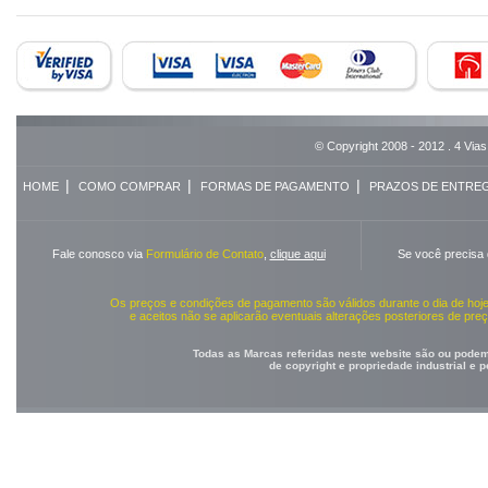
© Copyright 2008 - 2012 . 4 Vias
|
|
|
HOME
COMO COMPRAR
FORMAS DE PAGAMENTO
PRAZOS DE ENTRE
Fale conosco via
Formulário de Contato
,
clique aqui
Se você precisa
Os preços e condições de pagamento são válidos durante o dia de ho
e aceitos não se aplicarão eventuais alterações posteriores de pr
Todas as Marcas referidas neste website são ou podem 
de copyright e propriedade industrial e 