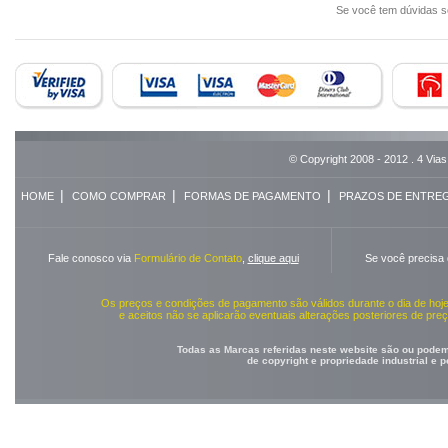
Se você tem dúvidas 
© Copyright 2008 - 2012 . 4 Vias
|
|
|
HOME
COMO COMPRAR
FORMAS DE PAGAMENTO
PRAZOS DE ENTRE
Fale conosco via
Formulário de Contato
,
clique aqui
Se você precisa
Os preços e condições de pagamento são válidos durante o dia de ho
e aceitos não se aplicarão eventuais alterações posteriores de pr
Todas as Marcas referidas neste website são ou podem 
de copyright e propriedade industrial e 