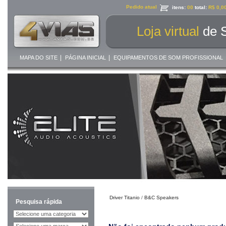
Pedido atual
itens:
00
total:
R$ 0,0
Loja virtual
de 
|
|
MAPA DO SITE
PÁGINA INICIAL
EQUIPAMENTOS DE SOM PROFISSIONAL
Driver Titanio
/
B&C Speakers
Pesquisa rápida