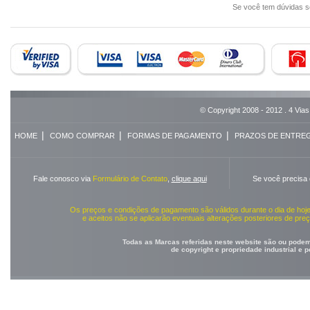
Se você tem dúvidas 
© Copyright 2008 - 2012 . 4 Vias
|
|
|
HOME
COMO COMPRAR
FORMAS DE PAGAMENTO
PRAZOS DE ENTRE
Fale conosco via
Formulário de Contato
,
clique aqui
Se você precisa
Os preços e condições de pagamento são válidos durante o dia de ho
e aceitos não se aplicarão eventuais alterações posteriores de pr
Todas as Marcas referidas neste website são ou podem 
de copyright e propriedade industrial e 