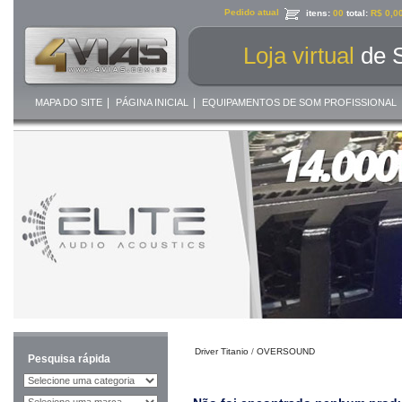
Pedido atual
itens:
00
total:
R$ 0,0
Loja virtual
de 
|
|
MAPA DO SITE
PÁGINA INICIAL
EQUIPAMENTOS DE SOM PROFISSIONAL
Driver Titanio
/
OVERSOUND
Pesquisa rápida