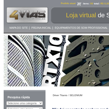
Pedido atual
itens:
00
total:
R$ 0,0
Loja virtual
de 
|
|
MAPA DO SITE
PÁGINA INICIAL
EQUIPAMENTOS DE SOM PROFISSIONAL
Driver Titanio
/
SELENIUM
Pesquisa rápida