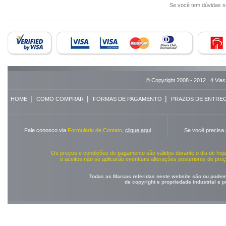
Se você tem dúvidas 
© Copyright 2008 - 2012 . 4 Vias
|
|
|
HOME
COMO COMPRAR
FORMAS DE PAGAMENTO
PRAZOS DE ENTRE
Fale conosco via
Formulário de Contato
,
clique aqui
Se você precisa
Os preços e condições de pagamento são válidos durante o dia de ho
e aceitos não se aplicarão eventuais alterações posteriores de pr
Todas as Marcas referidas neste website são ou podem 
de copyright e propriedade industrial e 