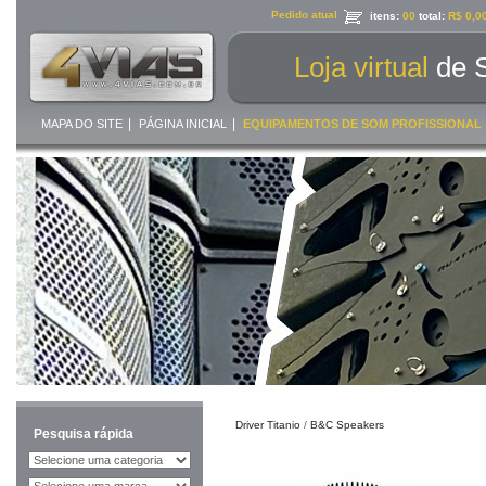
Pedido atual
itens:
00
total:
R$ 0,0
Loja virtual
de 
|
|
MAPA DO SITE
PÁGINA INICIAL
EQUIPAMENTOS DE SOM PROFISSIONAL
Driver Titanio
/
B&C Speakers
Pesquisa rápida