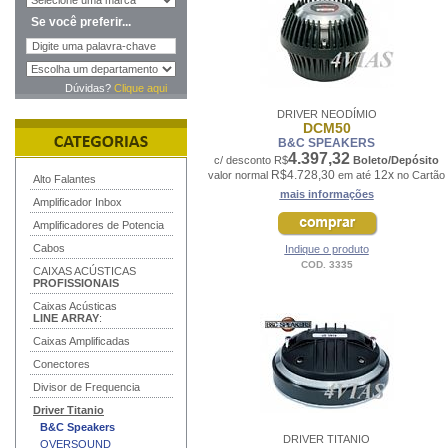
Se você preferir...
Dúvidas?
Clique aqui
DRIVER NEODÍMIO
DCM50
B&C SPEAKERS
4.397,32
c/ desconto R$
Boleto/Depósito
R$4.728,30
12x
valor normal
em até
no Cartão
Alto Falantes
mais informações
Amplificador Inbox
Amplificadores de Potencia
Cabos
Indique o produto
COD. 3335
CAIXAS ACÚSTICAS
PROFISSIONAIS
Caixas Acústicas
LINE ARRAY
:
Caixas Amplificadas
Conectores
Divisor de Frequencia
Driver Titanio
B&C Speakers
DRIVER TITANIO
OVERSOUND