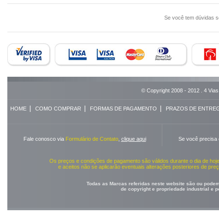
Se você tem dúvidas 
© Copyright 2008 - 2012 . 4 Vias
|
|
|
HOME
COMO COMPRAR
FORMAS DE PAGAMENTO
PRAZOS DE ENTRE
Fale conosco via
Formulário de Contato
,
clique aqui
Se você precisa
Os preços e condições de pagamento são válidos durante o dia de ho
e aceitos não se aplicarão eventuais alterações posteriores de pr
Todas as Marcas referidas neste website são ou podem 
de copyright e propriedade industrial e 