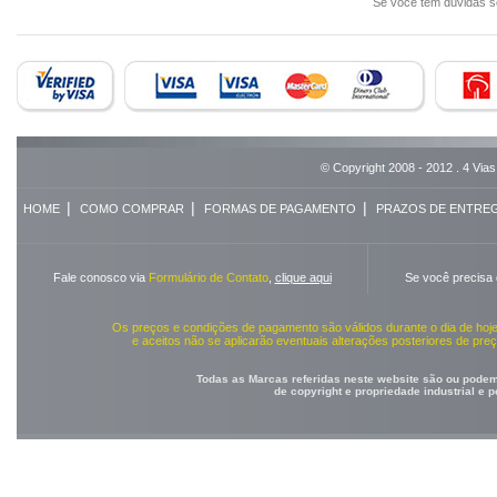
Se você tem dúvidas 
© Copyright 2008 - 2012 . 4 Vias
|
|
|
HOME
COMO COMPRAR
FORMAS DE PAGAMENTO
PRAZOS DE ENTRE
Fale conosco via
Formulário de Contato
,
clique aqui
Se você precisa
Os preços e condições de pagamento são válidos durante o dia de ho
e aceitos não se aplicarão eventuais alterações posteriores de pr
Todas as Marcas referidas neste website são ou podem 
de copyright e propriedade industrial e 