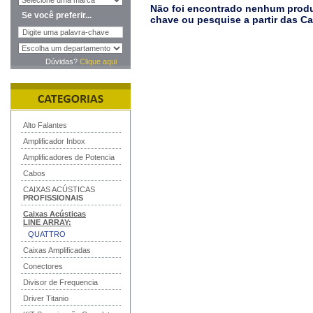
Não foi encontrado nenhum produt
Se você preferir...
chave ou pesquise a partir das C
Dúvidas?
Clique aqui
Alto Falantes
Amplificador Inbox
Amplificadores de Potencia
Cabos
CAIXAS ACÚSTICAS
PROFISSIONAIS
Caixas Acústicas
LINE ARRAY
:
QUATTRO
Caixas Amplificadas
Conectores
Divisor de Frequencia
Driver Titanio