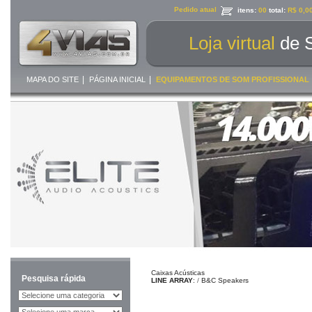
Pedido atual
itens:
00
total:
R$ 0,0
Loja virtual
de 
|
|
MAPA DO SITE
PÁGINA INICIAL
EQUIPAMENTOS DE SOM PROFISSIONAL
Caixas Acústicas
Pesquisa rápida
LINE ARRAY
:
/
B&C Speakers