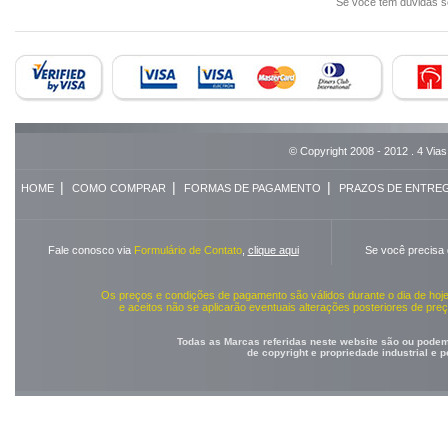
Se você tem dúvidas 
© Copyright 2008 - 2012 . 4 Vias
|
|
|
HOME
COMO COMPRAR
FORMAS DE PAGAMENTO
PRAZOS DE ENTRE
Fale conosco via
Formulário de Contato
,
clique aqui
Se você precisa
Os preços e condições de pagamento são válidos durante o dia de ho
e aceitos não se aplicarão eventuais alterações posteriores de pr
Todas as Marcas referidas neste website são ou podem 
de copyright e propriedade industrial e 