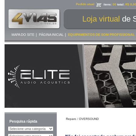
Pedido atual
itens:
00
total:
R$ 0,0
Loja virtual
de 
|
|
MAPA DO SITE
PÁGINA INICIAL
EQUIPAMENTOS DE SOM PROFISSIONAL
Reparo
/
OVERSOUND
Pesquisa rápida