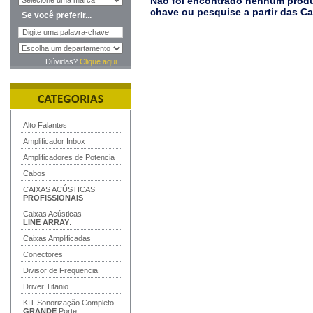
Não foi encontrado nenhum produt
chave ou pesquise a partir das C
Se você preferir...
Dúvidas?
Clique aqui
Alto Falantes
Amplificador Inbox
Amplificadores de Potencia
Cabos
CAIXAS ACÚSTICAS
PROFISSIONAIS
Caixas Acústicas
LINE ARRAY
:
Caixas Amplificadas
Conectores
Divisor de Frequencia
Driver Titanio
KIT Sonorização Completo
GRANDE
Porte