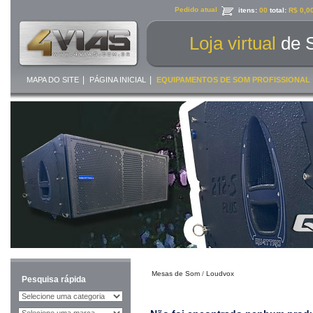
Pedido atual
itens:
00
total:
R$ 0,0
Loja virtual
de 
|
|
MAPA DO SITE
PÁGINA INICIAL
EQUIPAMENTOS DE SOM PROFISSIONAL
Mesas de Som
/
Loudvox
Pesquisa rápida