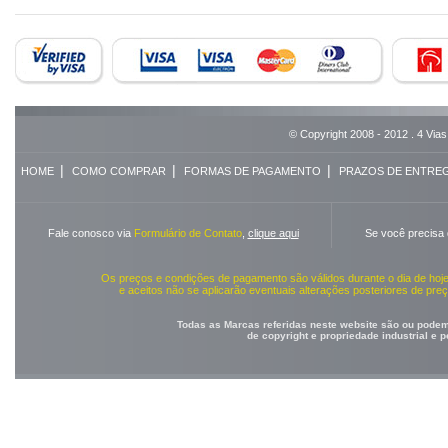
© Copyright 2008 - 2012 . 4 Vias
|
|
|
HOME
COMO COMPRAR
FORMAS DE PAGAMENTO
PRAZOS DE ENTRE
Fale conosco via
Formulário de Contato
,
clique aqui
Se você precisa
Os preços e condições de pagamento são válidos durante o dia de ho
e aceitos não se aplicarão eventuais alterações posteriores de pr
Todas as Marcas referidas neste website são ou podem 
de copyright e propriedade industrial e 