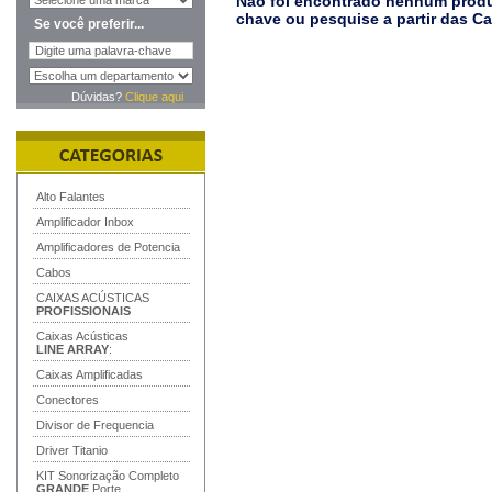
Não foi encontrado nenhum produt
chave ou pesquise a partir das C
Se você preferir...
Dúvidas?
Clique aqui
Alto Falantes
Amplificador Inbox
Amplificadores de Potencia
Cabos
CAIXAS ACÚSTICAS
PROFISSIONAIS
Caixas Acústicas
LINE ARRAY
:
Caixas Amplificadas
Conectores
Divisor de Frequencia
Driver Titanio
KIT Sonorização Completo
GRANDE
Porte