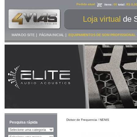
Pedido atual
itens:
00
total:
R$ 0,0
Loja virtual
de 
|
|
MAPA DO SITE
PÁGINA INICIAL
EQUIPAMENTOS DE SOM PROFISSIONAL
Divisor de Frequencia
/
NENIS
Pesquisa rápida