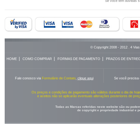
Se você tem dúvidas 
© Copyright 2008 - 2012 . 4 Vias
|
|
|
HOME
COMO COMPRAR
FORMAS DE PAGAMENTO
PRAZOS DE ENTRE
Fale conosco via
Formulário de Contato
,
clique aqui
Se você precisa
Os preços e condições de pagamento são válidos durante o dia de ho
e aceitos não se aplicarão eventuais alterações posteriores de pr
Todas as Marcas referidas neste website são ou podem 
de copyright e propriedade industrial e 