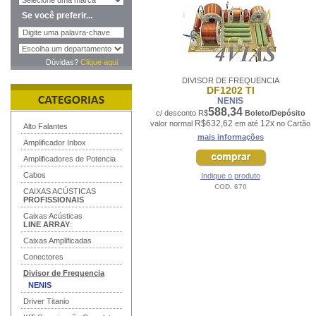
Se você preferir...
Dúvidas?
Clique aqui
DIVISOR DE FREQUENCIA
DF1202 TI
NENIS
588,34
c/ desconto R$
Boleto/Depósito
R$632,62
12x
valor normal
em até
no Cartão
Alto Falantes
mais informações
Amplificador Inbox
Amplificadores de Potencia
Cabos
Indique o produto
COD. 670
CAIXAS ACÚSTICAS
PROFISSIONAIS
Caixas Acústicas
LINE ARRAY
:
Caixas Amplificadas
Conectores
Divisor de Frequencia
NENIS
Driver Titanio