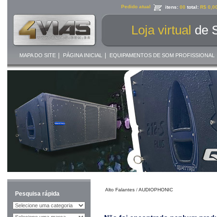
Pedido atual
itens:
00
total:
R$ 0,0
Loja virtual
de 
|
|
MAPA DO SITE
PÁGINA INICIAL
EQUIPAMENTOS DE SOM PROFISSIONAL
Alto Falantes
/
AUDIOPHONIC
Pesquisa rápida