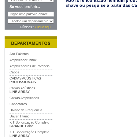
Não foi encontrado nenhum produt
chave ou pesquise a partir das C
Se você preferir...
Dúvidas?
Clique aqui
Alto Falantes
Amplificador Inbox
Amplificadores de Potencia
Cabos
CAIXAS ACÚSTICAS
PROFISSIONAIS
Caixas Acústicas
LINE ARRAY
:
Caixas Amplificadas
Conectores
Divisor de Frequencia
Driver Titanio
KIT Sonorização Completo
GRANDE
Porte
KIT Sonorização Completo
LINE ARRAY