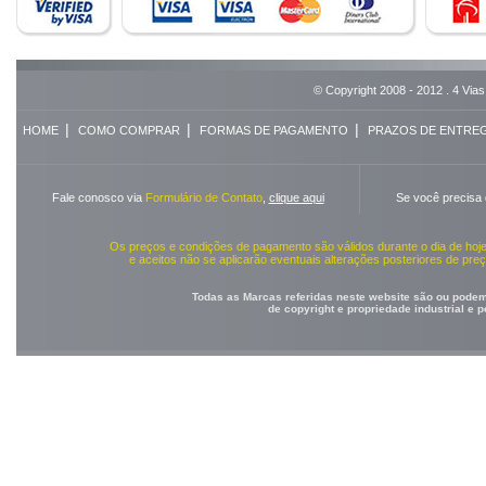
© Copyright 2008 - 2012 . 4 Vias
|
|
|
HOME
COMO COMPRAR
FORMAS DE PAGAMENTO
PRAZOS DE ENTRE
Fale conosco via
Formulário de Contato
,
clique aqui
Se você precisa
Os preços e condições de pagamento são válidos durante o dia de ho
e aceitos não se aplicarão eventuais alterações posteriores de pr
Todas as Marcas referidas neste website são ou podem 
de copyright e propriedade industrial e 