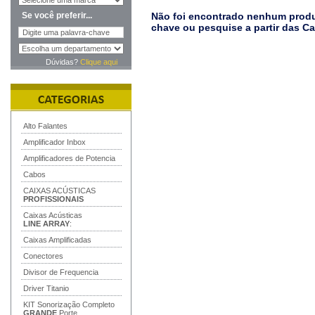
Se você preferir...
Não foi encontrado nenhum produt
chave ou pesquise a partir das C
Dúvidas?
Clique aqui
Alto Falantes
Amplificador Inbox
Amplificadores de Potencia
Cabos
CAIXAS ACÚSTICAS
PROFISSIONAIS
Caixas Acústicas
LINE ARRAY
:
Caixas Amplificadas
Conectores
Divisor de Frequencia
Driver Titanio
KIT Sonorização Completo
GRANDE
Porte