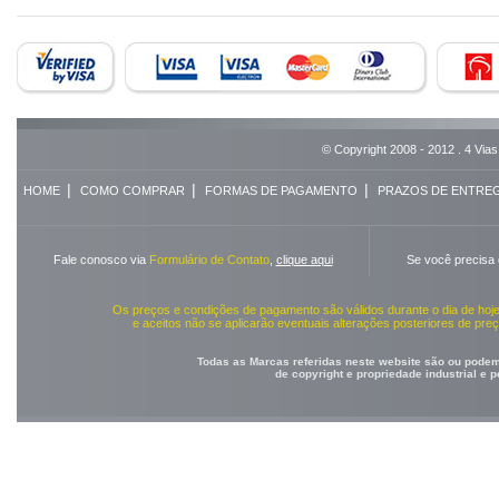
© Copyright 2008 - 2012 . 4 Vias
|
|
|
HOME
COMO COMPRAR
FORMAS DE PAGAMENTO
PRAZOS DE ENTRE
Fale conosco via
Formulário de Contato
,
clique aqui
Se você precisa
Os preços e condições de pagamento são válidos durante o dia de ho
e aceitos não se aplicarão eventuais alterações posteriores de pr
Todas as Marcas referidas neste website são ou podem 
de copyright e propriedade industrial e 