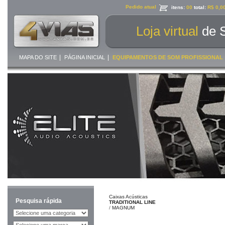
Pedido atual
itens:
00
total:
R$ 0,0
Loja virtual
de 
|
|
MAPA DO SITE
PÁGINA INICIAL
EQUIPAMENTOS DE SOM PROFISSIONAL
Caixas Acústicas
Pesquisa rápida
TRADITIONAL LINE
/
MAGNUM