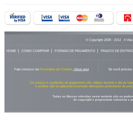
© Copyright 2008 - 2012 . 4 Vias
|
|
|
HOME
COMO COMPRAR
FORMAS DE PAGAMENTO
PRAZOS DE ENTRE
Fale conosco via
Formulário de Contato
,
clique aqui
Se você precisa
Os preços e condições de pagamento são válidos durante o dia de ho
e aceitos não se aplicarão eventuais alterações posteriores de pr
Todas as Marcas referidas neste website são ou podem 
de copyright e propriedade industrial e 