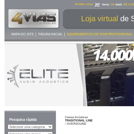
Pedido atual
itens:
00
total:
R$ 0,0
Loja virtual
de 
|
|
MAPA DO SITE
PÁGINA INICIAL
EQUIPAMENTOS DE SOM PROFISSIONAL
Caixas Acústicas
Pesquisa rápida
TRADITIONAL LINE
/
OVERSOUND