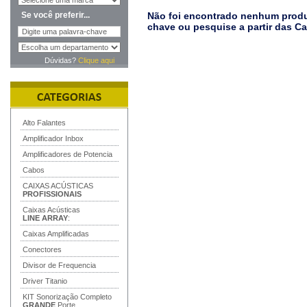
Se você preferir...
Não foi encontrado nenhum produt
chave ou pesquise a partir das C
Dúvidas?
Clique aqui
Alto Falantes
Amplificador Inbox
Amplificadores de Potencia
Cabos
CAIXAS ACÚSTICAS
PROFISSIONAIS
Caixas Acústicas
LINE ARRAY
:
Caixas Amplificadas
Conectores
Divisor de Frequencia
Driver Titanio
KIT Sonorização Completo
GRANDE
Porte