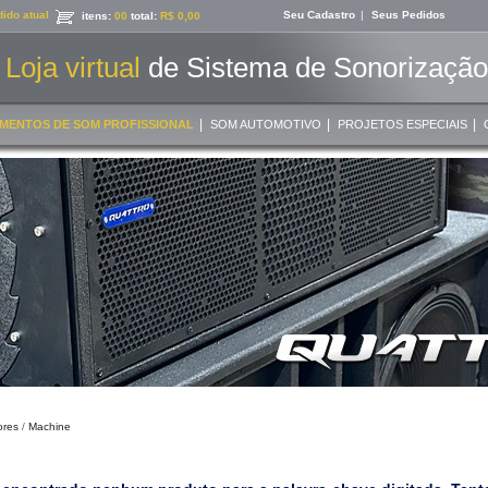
ido atual
Seu Cadastro
|
Seus Pedidos
itens:
00
total:
R$ 0,00
Loja virtual
de Sistema de Sonorização 
|
|
|
MENTOS DE SOM PROFISSIONAL
SOM AUTOMOTIVO
PROJETOS ESPECIAIS
ores
/
Machine