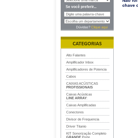
Não foi
chave o
Se você preferir...
Dúvidas?
Clique aqui
Alto Falantes
Amplificador Inbox
Amplificadores de Potencia
Cabos
CAIXAS ACÚSTICAS
PROFISSIONAIS
Caixas Acústicas
LINE ARRAY
:
Caixas Amplificadas
Conectores
Divisor de Frequencia
Driver Titanio
KIT Sonorização Completo
GRANDE
Porte