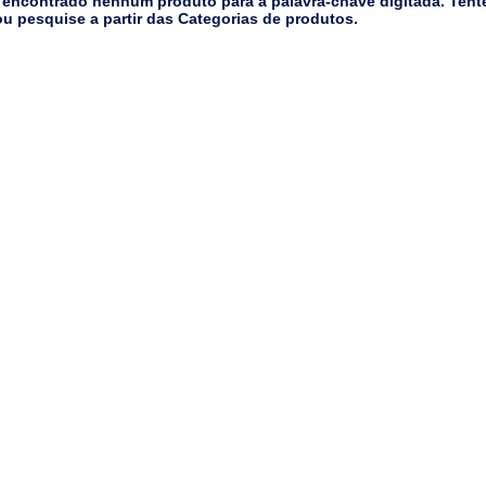
 encontrado nenhum produto para a palavra-chave digitada. Tent
u pesquise a partir das Categorias de produtos.