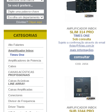
Se você preferir...
Dúvidas?
Clique aqui
AMPLIFICADOR INBOX
SLIM 314 PRO
TIMES ONE
Sob consulta
Sujeito a confirmação através do email
Alto Falantes
4vias@4vias.com.br
mais informações
Amplificador Inbox
Times One
Amplificadores de Potencia
COD. 2654
Cabos
CAIXAS ACÚSTICAS
PROFISSIONAIS
Caixas Acústicas
LINE ARRAY
:
Caixas Amplificadas
Conectores
Divisor de Frequencia
Driver Titanio
AMPLIFICADOR INBOX
SUB 3344 PRO