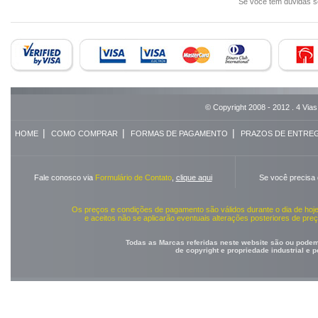
Se você tem dúvidas 
© Copyright 2008 - 2012 . 4 Vias
|
|
|
HOME
COMO COMPRAR
FORMAS DE PAGAMENTO
PRAZOS DE ENTRE
Fale conosco via
Formulário de Contato
,
clique aqui
Se você precisa
Os preços e condições de pagamento são válidos durante o dia de ho
e aceitos não se aplicarão eventuais alterações posteriores de pr
Todas as Marcas referidas neste website são ou podem 
de copyright e propriedade industrial e 