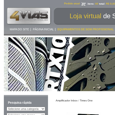
Pedido atual
itens:
00
total:
R$ 0,0
Loja virtual
de 
|
|
MAPA DO SITE
PÁGINA INICIAL
EQUIPAMENTOS DE SOM PROFISSIONAL
Amplificador Inbox
/
Times One
Pesquisa rápida