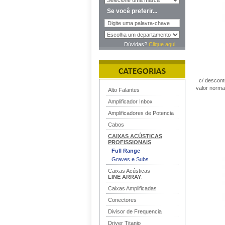
Se você preferir...
Dúvidas?
Clique aqui
c/ descon
valor norma
Alto Falantes
Amplificador Inbox
Amplificadores de Potencia
Cabos
CAIXAS ACÚSTICAS
PROFISSIONAIS
Full Range
Graves e Subs
Caixas Acústicas
LINE ARRAY
:
Caixas Amplificadas
Conectores
Divisor de Frequencia
Driver Titanio