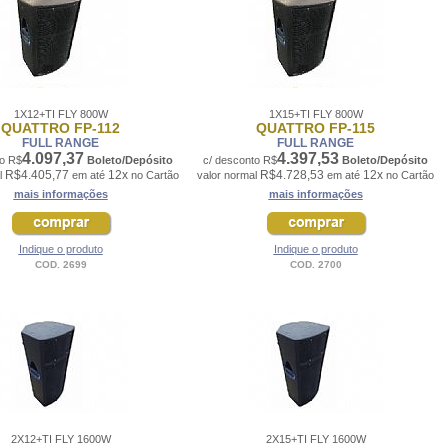
1X12+TI FLY 800W
1X15+TI FLY 800W
QUATTRO FP-112
QUATTRO FP-115
FULL RANGE
FULL RANGE
4.097,37
4.397,53
to R$
Boleto/Depósito
c/ desconto R$
Boleto/Depósito
R$4.405,77
12x
R$4.728,53
12x
l
em até
no Cartão
valor normal
em até
no Cartão
mais informações
mais informações
Indique o produto
Indique o produto
COD. 2699
COD. 2700
2X12+TI FLY 1600W
2X15+TI FLY 1600W