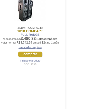
2X10+TI COMPACTA
1010 COMPACT
FULL RANGE
3.480,33
c/ desconto R$
Boleto/Depósito
R$3.742,29
12x
valor normal
em até
no Cartão
mais informações
Indique o produto
COD. 2715