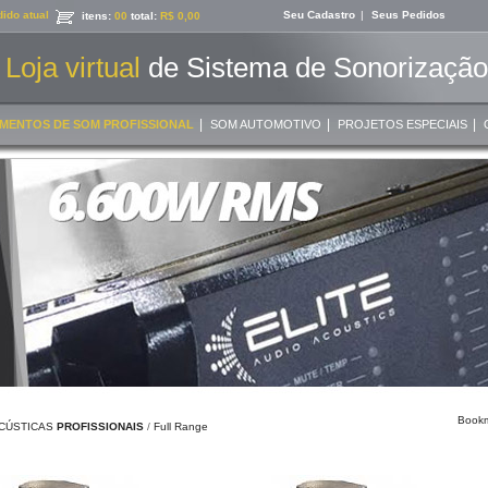
ido atual
Seu Cadastro
|
Seus Pedidos
itens:
00
total:
R$ 0,00
Loja virtual
de Sistema de Sonorização 
|
|
|
MENTOS DE SOM PROFISSIONAL
SOM AUTOMOTIVO
PROJETOS ESPECIAIS
ACÚSTICAS
PROFISSIONAIS
/
Full Range