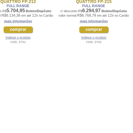
QUATTRO FP-212
QUATTRO FP-215
FULL RANGE
FULL RANGE
5.704,95
6.294,97
to R$
Boleto/Depósito
c/ desconto R$
Boleto/Depósito
R$6.134,36
12x
R$6.768,78
12x
l
em até
no Cartão
valor normal
em até
no Cartão
mais informações
mais informações
Indique o produto
Indique o produto
COD. 2701
COD. 2702