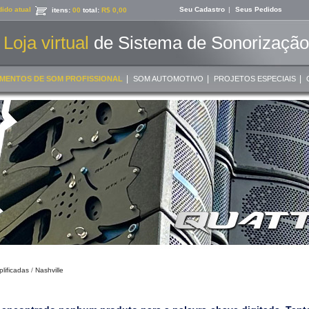
ido atual
Seu Cadastro
|
Seus Pedidos
itens:
00
total:
R$ 0,00
Loja virtual
de Sistema de Sonorização 
|
|
|
MENTOS DE SOM PROFISSIONAL
SOM AUTOMOTIVO
PROJETOS ESPECIAIS
lificadas
/
Nashville