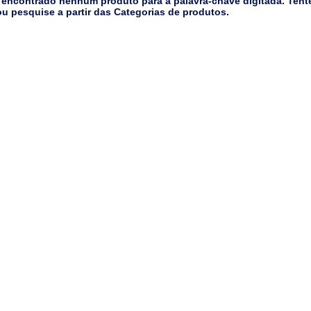
 encontrado nenhum produto para a palavra-chave digitada. Tent
u pesquise a partir das Categorias de produtos.