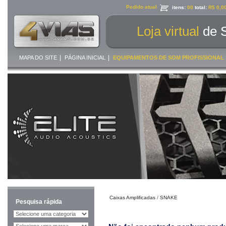
Pedido atual
itens:
00
total:
R$ 0,0
Loja virtual
de 
|
|
MAPA DO SITE
PÁGINA INICIAL
EQUIPAMENTOS DE SOM PROFISSIONAL
Caixas Amplificadas
/
SNAKE
Pesquisa rápida