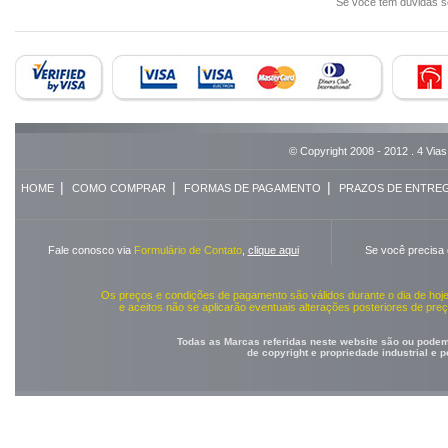
Se você tem dúvidas 
© Copyright 2008 - 2012 . 4 Vias
|
|
|
HOME
COMO COMPRAR
FORMAS DE PAGAMENTO
PRAZOS DE ENTRE
Fale conosco via
Formulário de Contato
,
clique aqui
Se você precisa
Os preços e condições de pagamento são válidos durante o dia de ho
e aceitos não se aplicarão eventuais alterações posteriores de pr
Todas as Marcas referidas neste website são ou podem 
de copyright e propriedade industrial e 